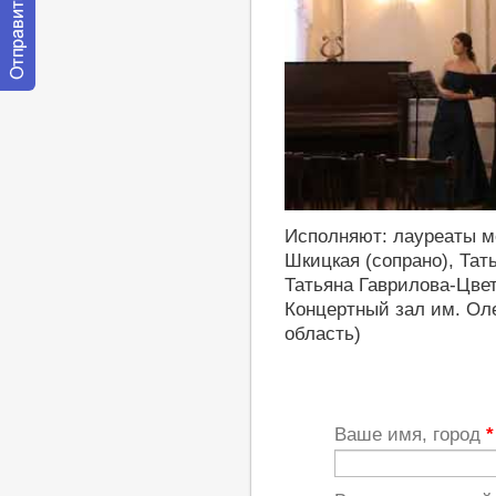
Отправить
сообщение
модератору
https://youtu.be/-_PguCl2piY
Исполняют: лауреаты м
Шкицкая (сопрано), Тат
Татьяна Гаврилова-Цвет
Концертный зал им. Оле
область)
Ваше имя, город
*