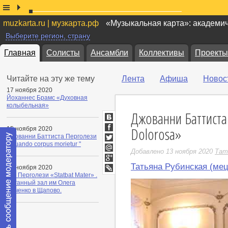
muzkarta.ru | музкарта.рф
«Музыкальная карта»: академи
Выберите регион, страну
Главная
Солисты
Ансамбли
Коллективы
Проекты
Читайте на эту же тему
Лента
Афиша
Новос
17 ноября 2020
Йоханнес Брамс «Духовная
колыбельная»
Джованни Баттиста
ВКонтакте
Dolorosa»
15 ноября 2020
Facebook
Джованни Баттиста Перголези
«Quando corpus morietur "
Twitter
Добавлено 13 ноября 2020
Тат
Мой
Мир
Татьяна Рубинская (мец
Google+
13 ноября 2020
Дж. Перголези «Statbat Mater» .
LiveJournal
Органный зал им Олега
Янченко в Щапово.