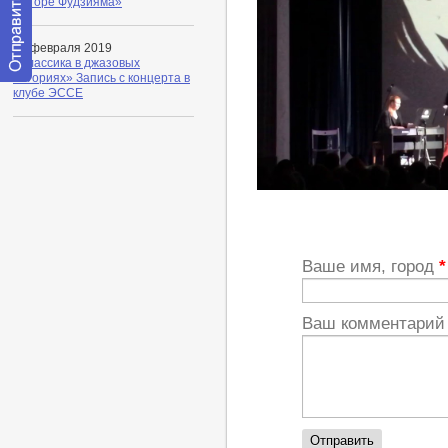
на горе Фудзияма»
01 февраля 2019
«Классика в джазовых
историях» Запись с концерта в
Отправить
клубе ЭССЕ
сообщение
модератору
http://youtu.be/hEFJA9CbU80
Ваше имя, город
*
Ваш комментари