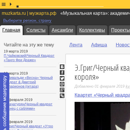
muzkarta.ru | музкарта.рф
«Музыкальная карта»: академи
Выберите регион, страну
Главная
Солисты
Ансамбли
Коллективы
Проекты
Читайте на эту же тему
Лента
Афиша
Новос
19 марта 2019
П.Чайковский/Черный Квадрат
«Танго Феи Драже»
Э.Григ/Черный кв
ВКонтакте
короля»
19 марта 2019
Facebook
А. Вивальди «Весна» Черный
Квадрат & Дмитрий
Twitter
Добавлено 01 февраля 2019
kv
Илларионов (гитара)
Мой
Мир
Квартет «Черный квадр
Google+
01 февраля 2019
LiveJournal
А.Хачатурян/Черный квадрат
«Танец с саблями»
01 февраля 2019
Э.Григ/Черный квадрат «Утро