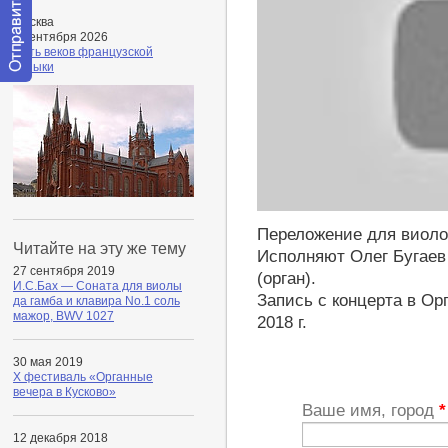
Москва
5 сентября 2026
Пять веков французской
музыки
Отправить
сообщение
модератору
http://youtu.be/i9Jgq5S-Aog
Переложение для виоло
Читайте на эту же тему
Исполняют Олег Бугаев
27 сентября 2019
(орган).
И.С.Бах — Соната для виолы
Запись с концерта в О
да гамба и клавира No.1 соль
мажор, BWV 1027
2018 г.
30 мая 2019
Х фестиваль «Органные
вечера в Кусково»
Ваше имя, город
*
12 декабря 2018