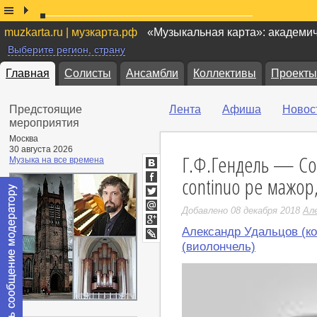
muzkarta.ru | музкарта.рф
«Музыкальная карта»: академи
Выберите регион, страну
Главная
Солисты
Ансамбли
Коллективы
Проекты
Предстоящие
Лента
Афиша
Новос
мероприятия
Москва
30 августа 2026
Г.Ф.Гендель — Сон
Музыка на все времена
ВКонтакте
continuo ре мажор
Facebook
Twitter
Добавлено 08 декабря 2018
Ал
Мой
Мир
Александр Удальцов (ко
Google+
LiveJournal
(виолончель)