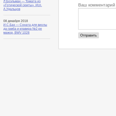
Л.Боэльман — Токката из
Ваш комментари
«Готической сюиты». Исп.
А.Удальцов
08 декабря 2018
И.С.Бах — Соната для виолы
да гамба и клавира №2 ре
мажор, BWV 1028