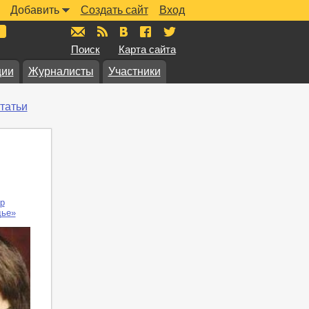
Добавить
Создать сайт
Вход
mail@muzkarta.ru
RSS
vk.com/muzkarta
fb.com/muzkarta
twitter.com/muzkarta
Поиск
Карта сайта
ции
Журналисты
Участники
татьи
р
дье»