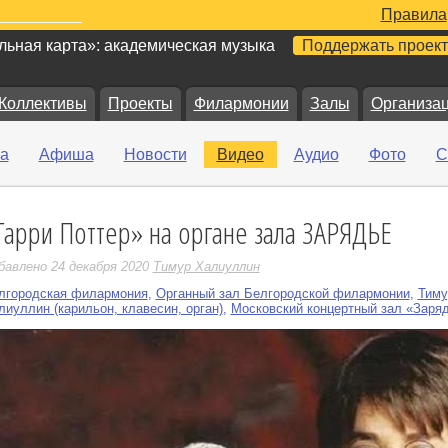
Правила
ьная карта»: академическая музыка
Поддержать проект
Коллективы
Проекты
Филармонии
Залы
Организа
а
Афиша
Новости
Видео
Аудио
Фото
С
Гарри Поттер» на органе зала ЗАРЯДЬЕ
е
бавлено 24 декабря 2020
Тимур Халиуллин
лгородская филармония
,
Органный зал Белгородской филармонии
,
Тиму
лиуллин (карильон, клавесин, орган)
,
Московский концертный зал «Заря