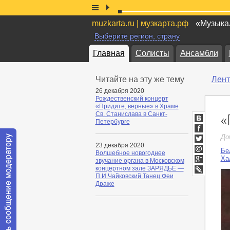
muzkarta.ru | музкарта.рф
«Музыкал
Выберите регион, страну
Главная
Солисты
Ансамбли
Читайте на эту же тему
Лент
26 декабря 2020
Рождественский концерт
«Придите, верные» в Храме
«
Св. Станислава в Санкт-
Петербурге
ВКонтакт
Facebook
До
23 декабря 2020
Twitter
Бе
Волшебное новогоднее
Мой
Ха
звучание органа в Московском
Мир
Google+
концертном зале ЗАРЯДЬЕ —
П.И.Чайковский Танец Феи
LiveJournal
Драже