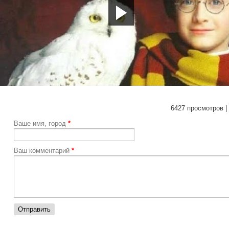
tps://youtu.be/cW7SqPth0U0
6427 просмотров |
Ваше имя, город
*
Ваш комментарий
*