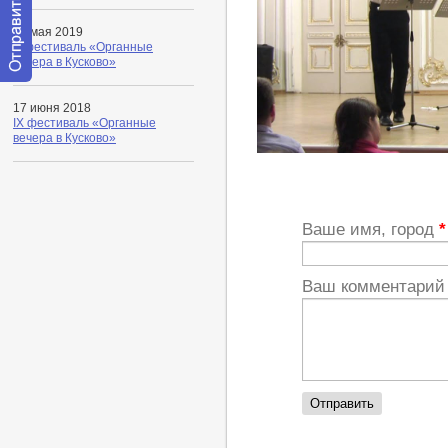
30 мая 2019
Х фестиваль «Органные
вечера в Кусково»
Отправить
сообщение
17 июня 2018
модератору
IX фестиваль «Органные
вечера в Кусково»
https://youtu.be/l4sB5HYlUgk
Ваше имя, город
*
Ваш комментари