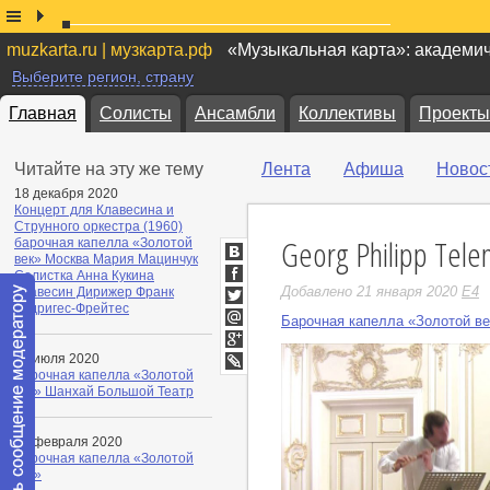
muzkarta.ru | музкарта.рф
«Музыкальная карта»: академи
Выберите регион, страну
Главная
Солисты
Ансамбли
Коллективы
Проекты
Читайте на эту же тему
Лента
Афиша
Новос
18 декабря 2020
Концерт для Клавесина и
Струнного оркестра (1960)
Georg Philipp Tele
барочная капелла «Золотой
век» Москва Мария Мацинчук
ВКонтакте
Солистка Анна Кукинa
Facebook
Добавлено 21 января 2020
E4
Клавесин Дирижeр Фрaнк
Родригес-Фрейтес
Twitter
Барочная капелла «Золотой ве
Мой
Мир
Google+
23 июля 2020
Барочная капелла «Золотой
LiveJournal
век» Шанхай Большой Театр
06 февраля 2020
Барочная капелла «Золотой
век»