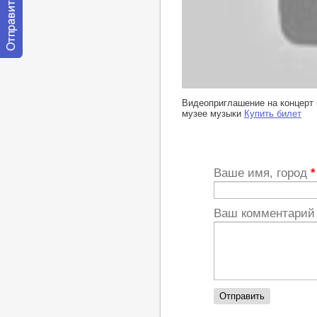
Отправить
сообщение
модератору
http://youtu.be/8d1jj47F9aw
Видеоприглашение на концерт
музее музыки
Купить билет
Ваше имя, город
*
Ваш комментари