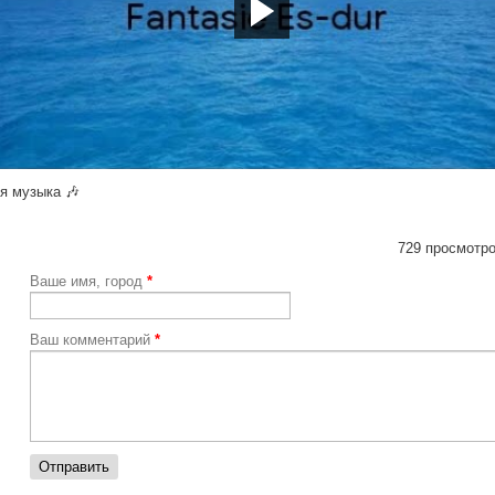
tps://youtu.be/vNLuHCkvvVE
я музыка 🎶
729 просмотро
Ваше имя, город
*
Ваш комментарий
*