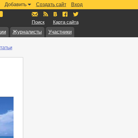
Добавить
Создать сайт
Вход
mail@muzkarta.ru
RSS
vk.com/muzkarta
fb.com/muzkarta
twitter.com/muzkarta
Поиск
Карта сайта
ции
Журналисты
Участники
татьи