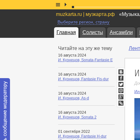
muzkarta.ru | музкарта.рф
«Музыкал
Выберите регион, страну
Главная
Солисты
Ансамбли
Читайте на эту же тему
Лент
16 августа 2024
И. Кузнецов, Sonata-Fantasie E
И
16 августа 2024
ВКонтакт
И. Кузнецов, Fantasie Fis-dur
Facebook
До
Twitter
Ил
16 августа 2024
Мой
И. Кузнецов, As-d
Мир
Google+
LiveJournal
16 августа 2024
И. Кузнецов, Sonata 2
01 сентября 2022
И. Кузнецов, Fantasie H-dur