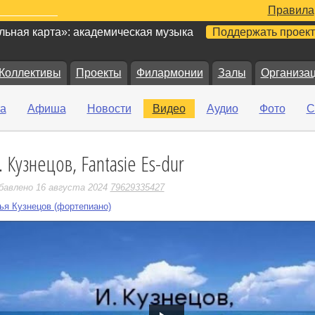
Правила
ьная карта»: академическая музыка
Поддержать проект
Коллективы
Проекты
Филармонии
Залы
Организа
а
Афиша
Новости
Видео
Аудио
Фото
С
. Кузнецов, Fantasie Es-dur
е
бавлено 16 августа 2024
79629335427
ья Кузнецов (фортепиано)