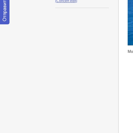
(Concert edit)
Отправить
сообщение
модератору
ht
Мо