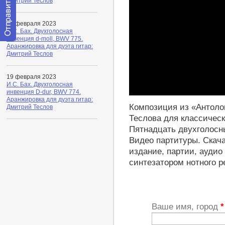
Дмитрий Теслов
20 февраля 2023
И.С. Бах. Двухголосная
инвенция d-moll, BWV 775.
Отправить
Аранжировка для дуэта гитар:
сообщение
Дмитрий Теслов
модератору
19 февраля 2023
И.С. Бах. Двухголосная
инвенция D-dur, BWV 774.
Play
Аранжировка для дуэта гитар:
Композиция из «Антоло
Дмитрий Теслов
Теслова для классическо
Пятнадцать двухголосны
Видео партитуры. Скач
издание, партии, аудио
синтезатором нотного р
Ваше имя, город
*