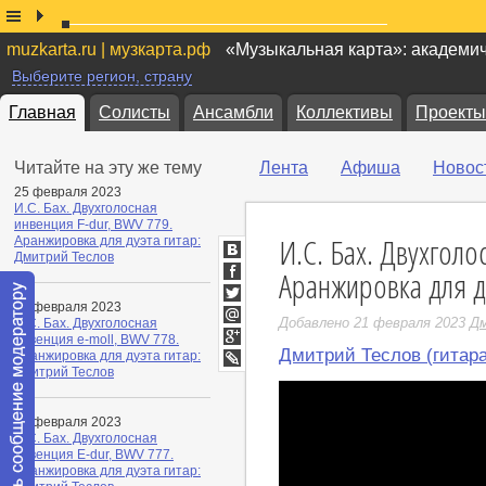
muzkarta.ru | музкарта.рф
«Музыкальная карта»: академи
Выберите регион, страну
Главная
Солисты
Ансамбли
Коллективы
Проекты
Читайте на эту же тему
Лента
Афиша
Новос
25 февраля 2023
И.С. Бах. Двухголосная
инвенция F-dur, BWV 779.
И.С. Бах. Двухголо
Аранжировка для дуэта гитар:
Дмитрий Теслов
ВКонтакте
Аранжировка для д
Facebook
23 февраля 2023
Twitter
Добавлено 21 февраля 2023
Дм
И.С. Бах. Двухголосная
Мой
инвенция e-moll, BWV 778.
Мир
Дмитрий Теслов (гитара
Google+
Аранжировка для дуэта гитар:
Дмитрий Теслов
LiveJournal
22 февраля 2023
И.С. Бах. Двухголосная
инвенция E-dur, BWV 777.
Аранжировка для дуэта гитар: