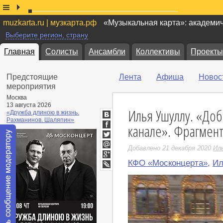
muzkarta.ru | музкарта.рф
«Музыкальная карта»: академи
Выберите регион, страну
Главная
Солисты
Ансамбли
Коллективы
Проекты
Предстоящие
Лента
Афиша
Новос
мероприятия
Москва
13 августа 2026
Илья Ушуллу. «До
«Дружба длиною в жизнь.
Рахманинов. Шаляпин»
ВКонтакте
канале». Фрагмент
Facebook
Twitter
Добавлено 21 декабря 2020
Ил
Мой
Мир
КФО «Москонцерта»
,
Ил
Google+
LiveJournal