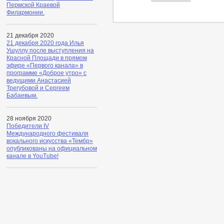
Пермской Краевой
Филармонии.
21 декабря 2020
21 декабря 2020 года Илья
Ушуллу после выступления на
Красной Площади в прямом
эфире «Первого канала» в
программе «Доброе утро» с
ведущими Анастасией
Трегубовой и Сергеем
Бабаевым.
28 ноября 2020
Победители IV
Международного фестиваля
вокального искусства «Тембр»
опубликованы на официальном
канале в YouTube!