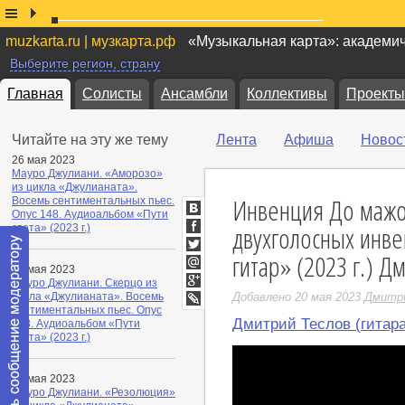
muzkarta.ru | музкарта.рф
«Музыкальная карта»: академи
Выберите регион, страну
Главная
Солисты
Ансамбли
Коллективы
Проекты
Читайте на эту же тему
Лента
Афиша
Новос
26 мая 2023
Мауро Джулиани. «Аморозо»
из цикла «Джулианата».
Инвенция До мажо
Восемь сентиментальных пьес.
Опус 148. Аудиоальбом «Пути
ВКонтакте
двухголосных инве
света» (2023 г.)
Facebook
гитар» (2023 г.) Д
Twitter
25 мая 2023
Мой
Мауро Джулиани. Скерцо из
Мир
Google+
цикла «Джулианата». Восемь
Добавлено 20 мая 2023
Дмитри
сентиментальных пьес. Опус
LiveJournal
Дмитрий Теслов (гитара
148. Аудиоальбом «Пути
света» (2023 г.)
24 мая 2023
Мауро Джулиани. «Резолюция»