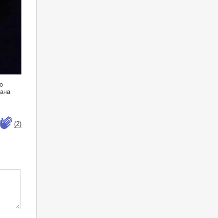
о
мана
(2)