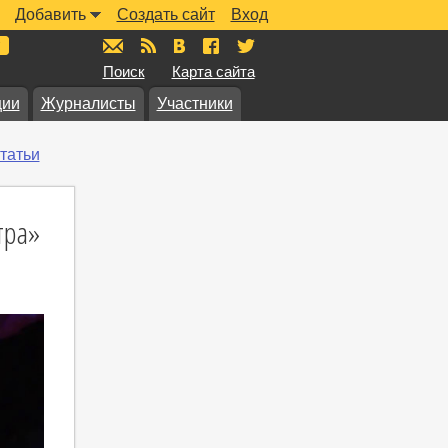
Добавить
Создать сайт
Вход
mail@muzkarta.ru
RSS
vk.com/muzkarta
fb.com/muzkarta
twitter.com/muzkarta
Поиск
Карта сайта
ции
Журналисты
Участники
татьи
тра»