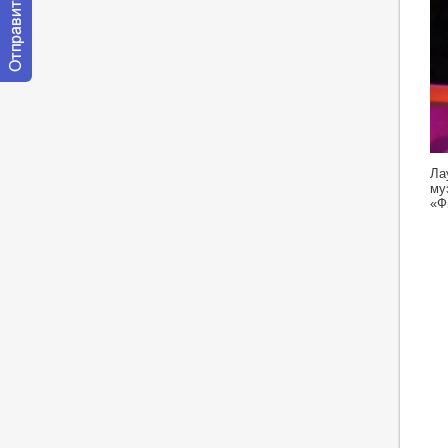
Отправить
сообщение
модератору
ht
Ла
му
«Ф