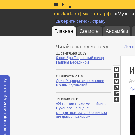
muzkarta.ru | музкарта.рф
«Музыкал
Выберите регион, страну
Главная
Солисты
Ансамбли
Читайте на эту же тему
Лент
11 сентября 2019
9 октября Творческий вечер
Галины Бесединой
И
ВКонтакт
01 августа 2019
Facebook
До
Ария Марицы в исполнении
Ирины Сухановой
Twitter
Ир
Мой
Мир
Google+
19 июля 2019
«Я танцевать хочу» — Ирина
LiveJournal
Суханова на сцене
концертного зала Российской
академии Гнесиных