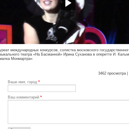
tp://youtu.be/zX0nqv8U5FI
уреат международных конкурсов, солистка московского государственног
зыкального театра «На Басманной» Ирина Суханова в оперетте И. Каль
иалка Монмартра»
3462 просмотра |
Ваше имя, город
*
Ваш комментарий
*