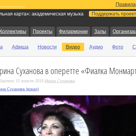
Правила
ьная карта»: академическая музыка
Поддержать проект
Коллективы
Проекты
Филармонии
Залы
Организа
а
Афиша
Новости
Видео
Аудио
Фото
С
рина Суханова в оперетте «Фиалка Монмар
е
бавлено 15 апреля 2019
Ирина Суханова
ина Суханова (вокал)