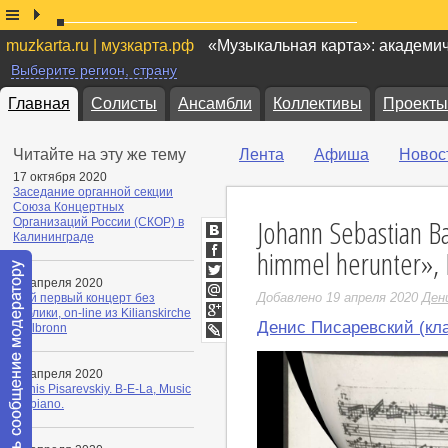
muzkarta.ru | музкарта.рф
«Музыкальная карта»: академи
Выберите регион, страну
Главная
Солисты
Ансамбли
Коллективы
Проекты
Читайте на эту же тему
Лента
Афиша
Новос
17 октября 2020
Заседание органной секции
Союза Концертных
Johann Sebastian B
Организаций России (СКОР) в
Калининграде
ВКонтакте
himmel herunter»,
Facebook
19 апреля 2020
Twitter
Добавлено 19 апреля 2020
Ден
Мой первый концерт без
Мой
публики, on-line из Kilianskirche
Мир
Денис Писаревский (кла
Google+
Heilbronn
LiveJournal
19 апреля 2020
Denis Pisarevskiy. B-E-La, Music
for piano.