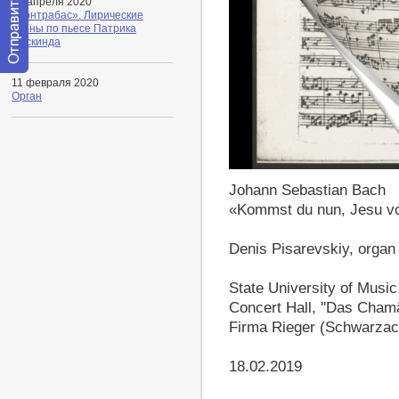
19 апреля 2020
«Контрабас». Лирические
сцены по пьесе Патрика
Зюскинда
Отправить
11 февраля 2020
сообщение
Орган
модератору
https://youtu.be/P7lP_m8BX4U
Johann Sebastian Bach
«Kommst du nun, Jesu v
Denis Pisarevskiy, organ
State University of Music
Concert Hall, ''Das Cham
Firma Rieger (Schwarzac
18.02.2019