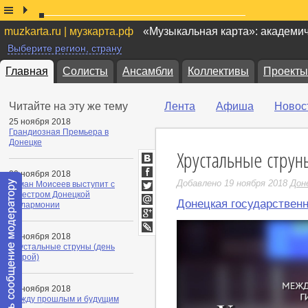
muzkarta.ru | музкарта.рф
«Музыкальная карта»: академи
Выберите регион, страну
Главная
Солисты
Ансамбли
Коллективы
Проекты
Читайте на эту же тему
Лента
Афиша
Новос
25 ноября 2018
Грандиозная Премьера в
Донецке
Хрустальные струн
ВКонтакте
20 ноября 2018
Facebook
Добавлено 19 ноября 2018
Дон
Роман Моисеев выступит с
оркестром Донецкой
Twitter
Донецкая государствен
филармонии
Мой
Мир
Google+
19 ноября 2018
LiveJournal
Хрустальные струны (день
второй)
15 ноября 2018
Между прошлым и будущим