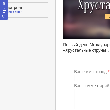
12 ноября 2018
Скрипка+орган
Отправить
сообщение
модератору
http://youtu.be/8T5w-4STZUU
Первый день Междунаро
«Хрустальные струны», 
Ваше имя, город
*
Ваш комментари