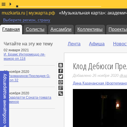
muzkarta.ru | музкарта.рф
«Музыкальная карта»: академи
Выберите регион, страну
Главная
Солисты
Ансамбли
Коллективы
Проекты
Читайте на эту же тему
Лента
Афиша
Новос
02 января 2021
И. Брамс Интермеццо ля-
мажор оп.118
Клод Дебюсси Пр
ВКонтакте
26 ноября 2020
Facebook
Добавлено 26 ноября 2020
dka
С. Рахманинов Прелюдия G-
dur оп.32
Twitter
Дина Казачанская (фортепиано
Мой
Мир
Google+
26 ноября 2020
Д. Скарлатти Соната-токката
LiveJournal
ре-минор