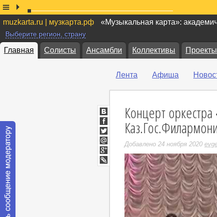
muzkarta.ru | музкарта.рф
«Музыкальная карта»: академи
Выберите регион, страну
Главная
Солисты
Ансамбли
Коллективы
Проекты
Лента
Афиша
Новос
Концерт оркестра
ВКонтакте
Каз.Гос.Филармон
Facebook
Twitter
Добавлено 24 ноября 2020
evge
Мой
Мир
Google+
LiveJournal