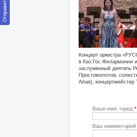
Отправить
сообщение
модератору
https://youtu.be/5s9elC3hK-c
Концерт оркестра «РУ
в Каз.Гос.Филармонии и
заслуженный деятель Р
Простомолотов, солист
Абая), концертмейстер 
Ваше имя, город
*
Ваш комментари