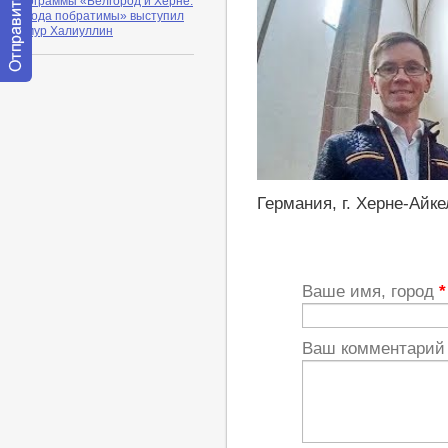
программы «Белгород и Херне:
города побратимы» выступил
Тимур Халиуллин
Отправить
сообщение
модератору
http://youtu.be/3nroYd0tZYc
Германия, г. Херне-Айк
Ваше имя, город
*
Ваш комментари