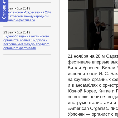
23 сентября 2019
Европейское Рождество на 28м
Саратовском международном
органном фестивале
Отправить
сообщение
модератору
23 сентября 2019
Видеообращения английского
органиста Колина Эндрюса к
поклонникам Международного
органного фестиваля
http://youtu.be/H8tDP545Adk
21 ноября на 28 м Сар
фестивале впервые выс
Вилли Урпонен. Вилли 
исполнителем И. С. Бах
на крупных органных фе
и в ансамблях с оркест
Южной Корее, Китае и Р
он высоко ценится выд
инструменталистами и
«American Organist» пис
Урпонен — ​​органист с