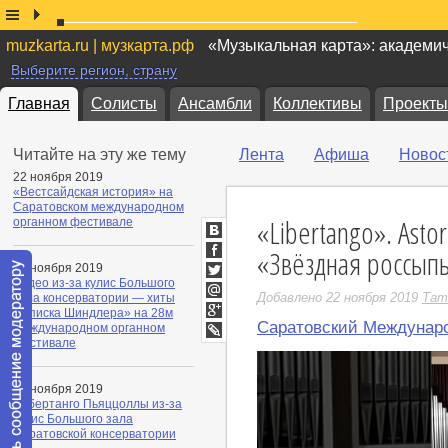
muzkarta.ru | музкарта.рф
«Музыкальная карта»: академи
Выберите регион, страну
Главная
Солисты
Ансамбли
Коллективы
Проекты
Читайте на эту же тему
Лента
Афиша
Новос
22 ноября 2019
«Вестсайдская история» на
Саратовском международном
«Libertango». Asto
органном фестивале
ВКонтакте
«Звёздная россыпь
Facebook
22 ноября 2019
Видео из-за кулис Большого
Twitter
Добавлено 22 ноября 2019
Тат
зала консерватории — хиты
Мой
«Списка Шиндлера» на 28м
Мир
Саратовский Междунар
Google+
Международном органном
фестивале
LiveJournal
22 ноября 2019
Либертанго Пьяццоллы из-за
кулис Большого зала
Саратовской консерватории