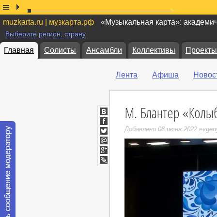
muzkarta.ru | музкарта.рф
«Музыкальная карта»: академи
Выберите регион, страну
Главная
Солисты
Ансамбли
Коллективы
Проекты
Лента
Афиша
Новос
М. Блантер «Колы
ВКонтакте
Facebook
Добавлено 08 июня 2022
evgen
Twitter
Мой
Мир
Google+
LiveJournal