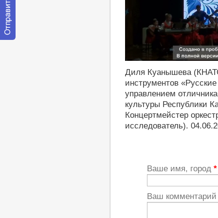
Отправить
сообщение
модератору
https://youtu.be/6twYt8-q_10
Диля Куанышева (КНАТО
инструментов «Русские
управлением отличника
культуры Республики К
Концертмейстер оркестр
исследователь). 04.06.2
Ваше имя, город
*
Ваш комментари