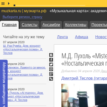
muzkarta.ru | музкарта.рф
«Музыкальная карта»: академи
Выберите регион, страну
Главная
Солисты
Ансамбли
Коллективы
Проекты
Читайте на эту же тему
Лента
Афиша
Новос
07 апреля 2020
Ш. Рак Румба. Дом. концерт
«Ностальгическая поэма». Д.
М.Д. Пухоль «Mist
Теслов
ВКонтакте
«Ностальгическая 
Facebook
06 апреля 2020
Ф. Кленжон. Ламенто си минор.
Twitter
Добавлено 04 апреля 2020
Дми
Дом. концерт
Мой
«Ностальгическая поэма». Д.
Мир
Дмитрий Теслов (гитара
Google+
Теслов
LiveJournal
05 апреля 2020
М.Д. Пухоль «Al mango». Дом.
концерт «Ностальгическая
поэма». Д. Теслов