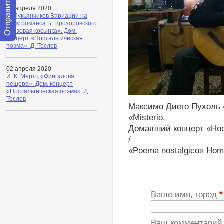
03 апреля 2020
О. Лукьянчиков Вариации на
тему романса Б. Прозоровского
«Газовая косынка». Дом.
концерт «Ностальгическая
Отправить
поэма». Д. Теслов
сообщение
модератору
02 апреля 2020
Й. К. Мертц «Фингалова
пещера». Дом. концерт
«Ностальгическая поэма». Д.
https://youtu.be/iH1dqQkLd6I
Теслов
Максимо Диего Пухоль «
«Misterio.
Домашний концерт «Нос
/
«Poema nostalgico» Home
Ваше имя, город
*
Ваш комментари