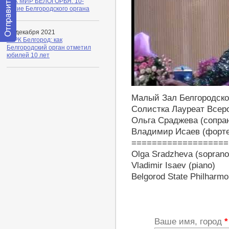
ТРК МИР БЕЛОГОРЬЯ: 10-
летие Белгородского органа
22 декабря 2021
ГТРК Белгород: как
Отправить
Белгородский орган отметил
сообщение
юбилей 10 лет
модератору
https://youtu.be/lTbARoMLduY
Малый Зал Белгородско
Солистка Лауреат Всер
Ольга Сраджева (сопра
Владимир Исаев (форт
===================
Olga Sradzheva (soprano
Vladimir Isaev (piano)
Belgorod State Philharmo
Ваше имя, город
*