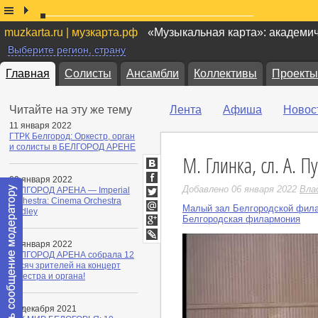
muzkarta.ru | музкарта.рф
«Музыкальная карта»: академи
Выберите регион, страну
Главная
Солисты
Ансамбли
Коллективы
Проекты
Читайте на эту же тему
Лента
Афиша
Новос
11 января 2022
ГТРК Белгород: Оркестр, орган
и солисты в БЕЛГОРОД АРЕНЕ
М. Глинка, сл. А. 
ВКонтакте
09 января 2022
Facebook
Добавлено 06 января 2022
Вла
БЕЛГОРОД АРЕНА — Imperial
Orchestra: Cinema Orchestra
Twitter
Малый зал Белгородской фил
Medley
Мой
Белгородская филармония
Мир
Google+
09 января 2022
LiveJournal
БЕЛГОРОД АРЕНА собрала 12
тысяч зрителей на концерт
оркестра и органа!
22 декабря 2021