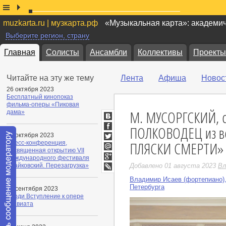
muzkarta.ru | музкарта.рф
«Музыкальная карта»: академи
Выберите регион, страну
Главная
Солисты
Ансамбли
Коллективы
Проекты
Читайте на эту же тему
Лента
Афиша
Новос
26 октября 2023
Бесплатный кинопоказ
фильма-оперы «Пиковая
М. МУСОРГСКИЙ, сл
дама»
ВКонтакте
ПОЛКОВОДЕЦ из в
Facebook
13 октября 2023
ПЛЯСКИ СМЕРТИ»
Пресс-конференция,
Twitter
посвященная открытию VII
Мой
Международного фестиваля
Мир
Google+
«Чайковский. Перезагрузка»
Добавлено 01 августа 2023
Вл
LiveJournal
Владимир Исаев (фортепиано)
Петербурга
08 сентября 2023
Верди Вступление к опере
Травиата