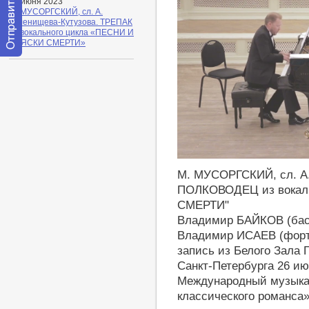
30 июня 2023
М. МУСОРГСКИЙ, сл. А.
Голенищева-Кутузова. ТРЕПАК
из вокального цикла «ПЕСНИ И
ПЛЯСКИ СМЕРТИ»
Отправить
сообщение
модератору
https://youtu.be/FcVhfzO27uk
М. МУСОРГСКИЙ, сл. А.
ПОЛКОВОДЕЦ из вокал
СМЕРТИ"
Владимир БАЙКОВ (бас
Владимир ИСАЕВ (форт
запись из Белого Зала
Санкт-Петербурга 26 ию
Международный музыка
классического романса