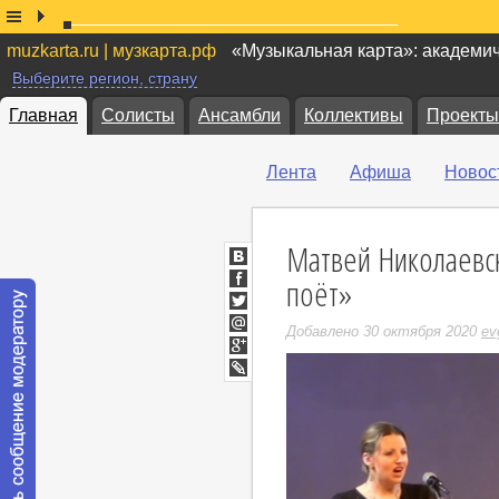
muzkarta.ru | музкарта.рф
«Музыкальная карта»: академи
Выберите регион, страну
Главная
Солисты
Ансамбли
Коллективы
Проекты
Лента
Афиша
Новос
Матвей Николаевс
ВКонтакте
поёт»
Facebook
Twitter
Добавлено 30 октября 2020
ev
Мой
Мир
Google+
LiveJournal