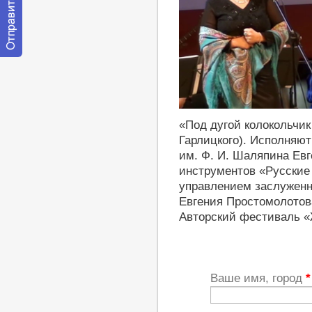
Отправить
сообщение
модератору
https://youtu.be/KwU3N2qFMiE
«Под дугой колокольчик 
Гарлицкого). Исполняют
им. Ф. И. Шаляпина Евг
инструментов «Русские
управлением заслуженн
Евгения Простомолотов
Авторский фестиваль «Ж
Ваше имя, город
*