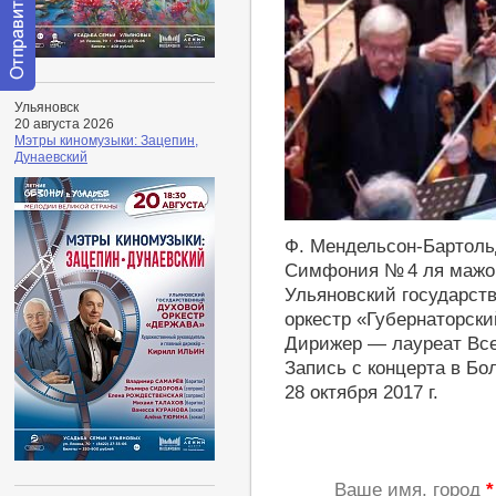
Отправить
Ульяновск
сообщение
20 августа 2026
модератору
Мэтры киномузыки: Зацепин,
Дунаевский
https://youtu.be/tmJl83yR6kM
Ф. Мендельсон-Бартоль
Симфония № 4 ля мажор
Ульяновский государст
оркестр «Губернаторски
Дирижер — лауреат Все
Запись с концерта в Б
28 октября 2017 г.
Ваше имя, город
*