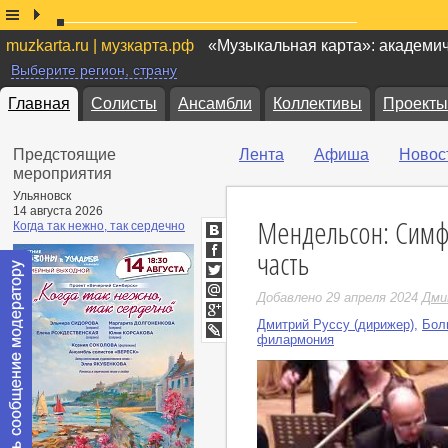
muzkarta.ru | музкарта.рф
«Музыкальная карта»: академи
Выберите регион, страну
Главная
Солисты
Ансамбли
Коллективы
Проекты
Предстоящие
Лента
Афиша
Новос
мероприятия
Ульяновск
14 августа 2026
Мендельсон: Симфо
Когда так нежно, так сердечно
ВКонтакте
часть
Facebook
Twitter
Добавлено 29 апреля 2024
Дми
Мой
Мир
Дмитрий Руссу (дирижер)
,
Бол
Google+
филармония
LiveJournal