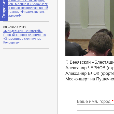
«Москонцерт» Илья Ушуллу,
Любовь Молина и «Sedov Jazz
Trio» после театрализованной
программы «Играем, шутим,
празднуем!».
Отправить
сообщение
08 ноября 2019
модератору
«Мендельсон. Венявский».
Первый концерт абонемента
«Знаменитые скрипичные
Концерты»
http://youtu.be/--P-drWZfao
Г. Венявский «Блестящ
Александр ЧЕРНОВ (скр
Александр БЛОК (форте
Москонцерт на Пушечной
Ваше имя, город
*