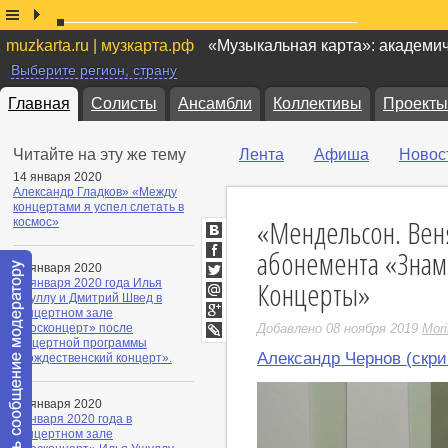
muzkarta.ru | музкарта.рф
«Музыкальная карта»: академи
Выберите регион, страну
Главная
Солисты
Ансамбли
Коллективы
Проекты
Читайте на эту же тему
Лента
Афиша
Новос
14 января 2020
Александр Гладков» «Между
концертами я успел слетать в
«Мендельсон. Вен
космос»
ВКонтакте
абонемента «Знам
Facebook
12 января 2020
Концерты»
10 января 2020 года Илья
Twitter
Ушуллу и Дмитрий Швед в
Мой
Концертном зале
Мир
Google+
«Москонцерт» после
Добавлено 08 ноября 2019
Mori
концертной программы
LiveJournal
Александр Чернов (скри
«Рождественский концерт».
08 января 2020
3 января 2020 года в
Концертном зале