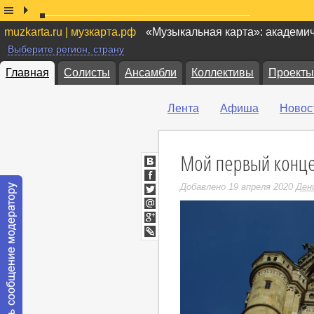
muzkarta.ru | музкарта.рф
«Музыкальная карта»: академи
Выберите регион, страну
Главная
Солисты
Ансамбли
Коллективы
Проекты
Лента
Афиша
Новос
Мой первый концер
ВКонтакте
Facebook
Добавлено 19 апреля 2020
Ден
Twitter
Мой
Мир
Google+
LiveJournal