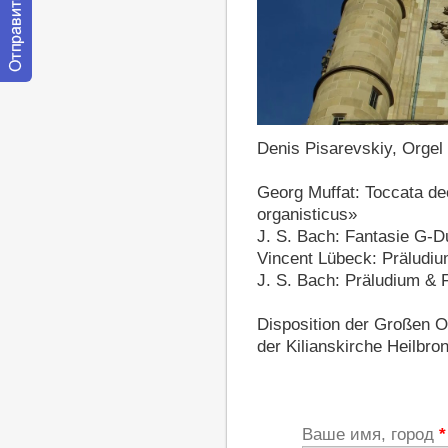
Отправить
сообщение
модератору
https://youtu.be/tXaCOdJUUC8
Denis Pisarevskiy, Orgel
Georg Muffat: Toccata d
organisticus»
J. S. Bach: Fantasie G-
Vincent Lübeck: Präludi
J. S. Bach: Präludium &
Disposition der Großen O
der Kilianskirche Heilbro
Ваше имя, город
*