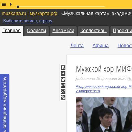
muzkarta.ru | музкарта.рф
«Музыкальная карта»: академи
Выберите регион, страну
Главная
Солисты
Ансамбли
Коллективы
Проекты
Лента
Афиша
Новос
Мужской хор МИ
ВКонтакте
Facebook
Добавлено 19 февраля 2020
An
Twitter
Академический мужской хор М
Мой
университета
Мир
Google+
LiveJournal