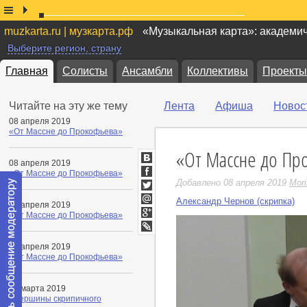
muzkarta.ru | музкарта.рф
«Музыкальная карта»: академи
Выберите регион, страну
Главная
Солисты
Ансамбли
Коллективы
Проекты
Читайте на эту же тему
Лента
Афиша
Новос
08 апреля 2019
«От Массне до Прокофьева»
«От Массне до Пр
08 апреля 2019
ВКонтакте
«От Массне до Прокофьева»
Facebook
Добавлено 08 апреля 2019
Mori
Twitter
Александр Чернов (скрипка)
08 апреля 2019
Мой
«От Массне до Прокофьева»
Мир
Google+
LiveJournal
08 апреля 2019
«От Массне до Прокофьева»
22 марта 2019
«Вершины скрипичного