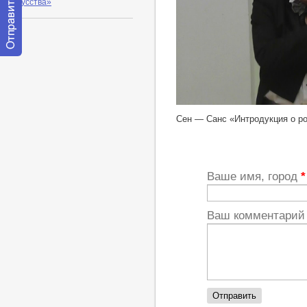
искусства»
Отправить
сообщение
модератору
http://youtu.be/hn1RDsgL9pQ
Сен — Санс «Интродукция о ро
Ваше имя, город
*
Ваш комментари