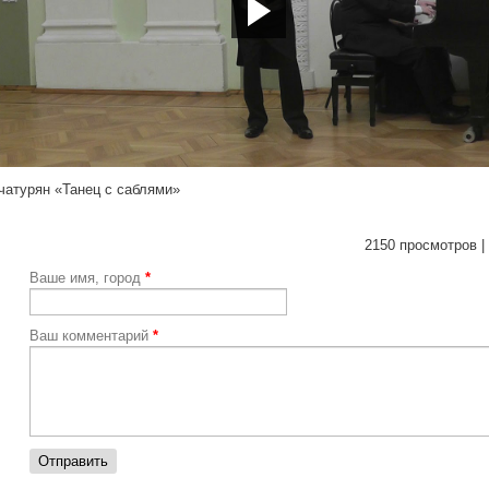
tp://youtu.be/AIV0Ff-VBWs
чатурян «Танец с саблями»
2150 просмотров |
Ваше имя, город
*
Ваш комментарий
*