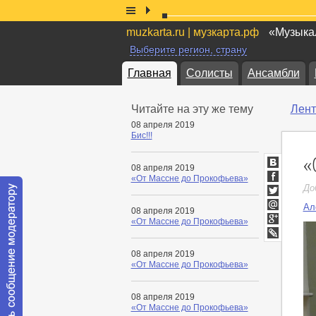
muzkarta.ru | музкарта.рф
«Музыкал
Выберите регион, страну
Главная
Солисты
Ансамбли
Читайте на эту же тему
Лент
08 апреля 2019
Бис!!!
«
08 апреля 2019
ВКонтакт
«От Массне до Прокофьева»
Facebook
До
Twitter
Ал
08 апреля 2019
Мой
«От Массне до Прокофьева»
Мир
Google+
LiveJournal
08 апреля 2019
«От Массне до Прокофьева»
08 апреля 2019
«От Массне до Прокофьева»