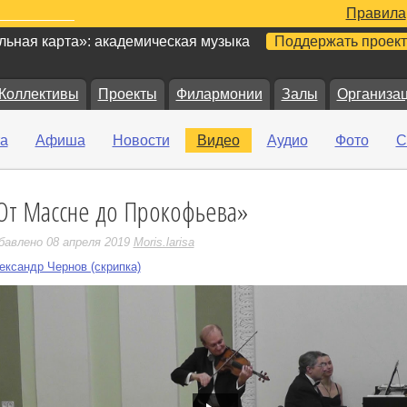
Правила
ьная карта»: академическая музыка
Поддержать проект
Коллективы
Проекты
Филармонии
Залы
Организа
а
Афиша
Новости
Видео
Аудио
Фото
С
От Массне до Прокофьева»
е
бавлено 08 апреля 2019
Moris.larisa
ександр Чернов (скрипка)