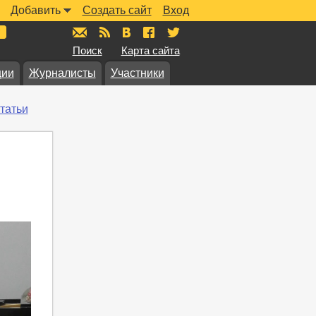
Добавить
Создать сайт
Вход
mail@muzkarta.ru
RSS
vk.com/muzkarta
fb.com/muzkarta
twitter.com/muzkarta
Поиск
Карта сайта
ции
Журналисты
Участники
татьи