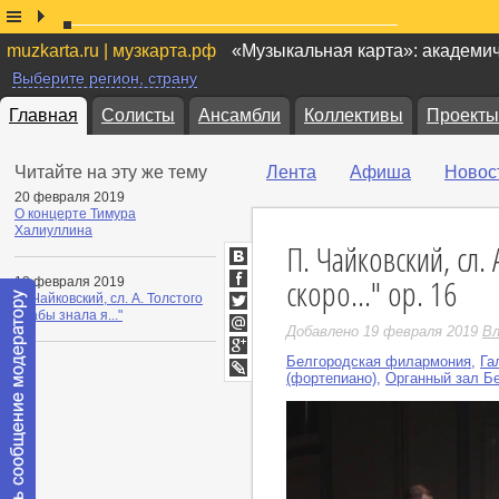
muzkarta.ru | музкарта.рф
«Музыкальная карта»: академи
Выберите регион, страну
Главная
Солисты
Ансамбли
Коллективы
Проекты
Читайте на эту же тему
Лента
Афиша
Новос
20 февраля 2019
О концерте Тимура
Халиуллина
П. Чайковский, сл. 
ВКонтакте
скоро..." ор. 16
18 февраля 2019
Facebook
П. Чайковский, сл. А. Толстого
«Кабы знала я..."
Twitter
Добавлено 19 февраля 2019
Вл
Мой
Мир
Белгородская филармония
,
Га
Google+
(фортепиано)
,
Органный зал Б
LiveJournal