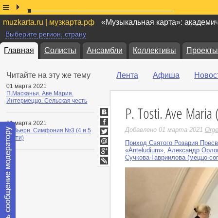
muzkarta.ru | музкарта.рф
«Музыкальная карта»: академи
Выберите регион, страну
Главная
Солисты
Ансамбли
Коллективы
Проекты
Читайте на эту же тему
Лента
Афиша
Новос
01 марта 2021
П.Масканьи. Аве Мария.
Интермеццо. Сельская честь
P. Tosti. Ave Maria
ВКонтакте
01 марта 2021
Facebook
Добавлено 01 марта 2021
Orge
Л. Вьерн. Симфония №3 (4 и 5
части)
Twitter
Приход Святого Розария Прес
Мой
«Anteludium»
,
Александр Орлов
Мир
Сучкова-Гавриилова (меццо-со
Google+
LiveJournal