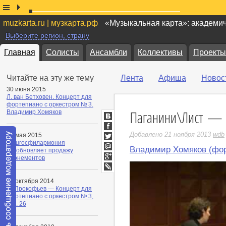
muzkarta.ru | музкарта.рф
«Музыкальная карта»: академи
Выберите регион, страну
Главная
Солисты
Ансамбли
Коллективы
Проекты
Читайте на эту же тему
Лента
Афиша
Новос
30 июня 2015
Л. ван Бетховен. Концерт для
фортепиано с оркестром № 3.
Паганини\Лист — 
Владимир Хомяков
ВКонтакте
Facebook
Добавлено 21 ноября 2013
wdb
08 мая 2015
Башгосфилармония
Twitter
Владимир Хомяков (фо
возобновляет продажу
Мой
абонементов
Мир
Google+
LiveJournal
14 октября 2014
С. Прокофьев — Концерт для
фортепиано с оркестром № 3,
соч. 26