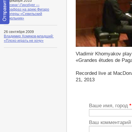
31 декабря 2010
Россини \ Гинзбург —
Парафраз на арию Фигаро
из оперы «Севильский
цирюльник»
Отправить
сообщение
26 сентября 2009
модератору
Владимир Хомяков-младший:
«Плохо играть не хочу»
http://youtu.be/uFG-XbvntaY
Vladimir Khomyakov play
«Grandes études de Paga
Recorded live at MacDon
21, 2013
Ваше имя, город
*
Ваш комментари