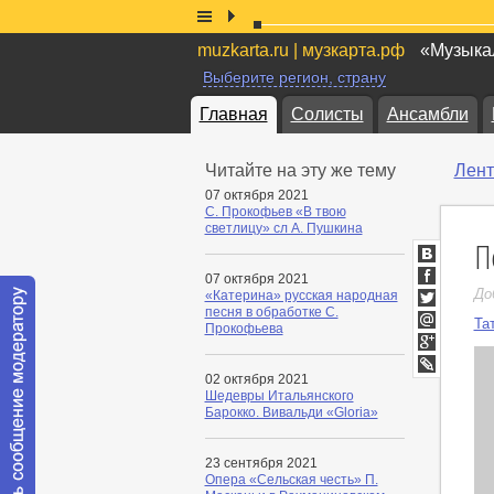
muzkarta.ru | музкарта.рф
«Музыкал
Выберите регион, страну
Главная
Солисты
Ансамбли
Читайте на эту же тему
Лент
07 октября 2021
С. Прокофьев «В твою
светлицу» сл А. Пушкина
П
ВКонтакт
07 октября 2021
Facebook
До
«Катерина» русская народная
песня в обработке С.
Twitter
Та
Прокофьева
Мой
Мир
Google+
02 октября 2021
LiveJournal
Шедевры Итальянского
Барокко. Вивальди «Gloria»
23 сентября 2021
Опера «Сельская честь» П.