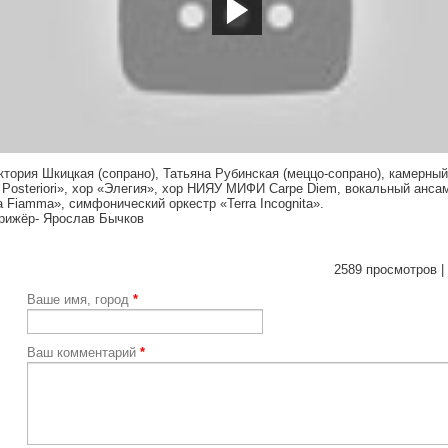
tps://youtu.be/z4q_VLfHQ8Y
ктория Шкицкая (сопрано), Татьяна Рубинская (меццо-сопрано), камерный
 Posteriori», хор «Элегия», хор НИЯУ МИФИ Carpe Diem, вокальный анса
a Fiamma», симфонический оркестр «Terra Incognita».
рижёр- Ярослав Бычков
2589 просмотров |
Ваше имя, город
*
Ваш комментарий
*