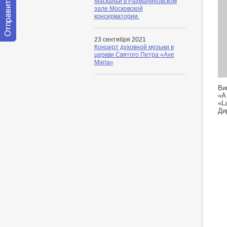
Масканьи в Рахманиновском
зале Московской
консерватории.
23 сентября 2021
Отправить
Концерт духовной музыки в
сообщение
церкви Святого Петра «Ave
модератору
Maria»
ht
Ви
«A
«L
Ди