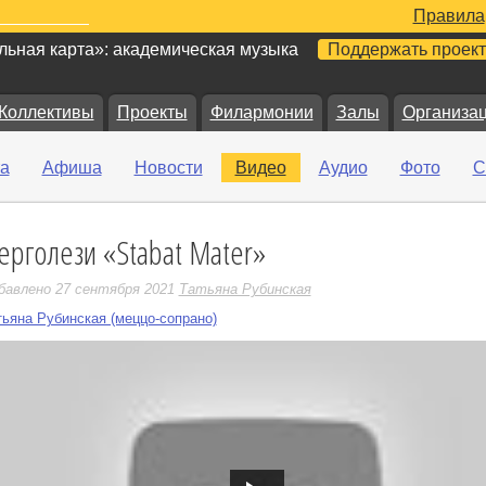
Правила
ьная карта»: академическая музыка
Поддержать проект
Коллективы
Проекты
Филармонии
Залы
Организа
а
Афиша
Новости
Видео
Аудио
Фото
С
ерголези «Stabat Мater»
е
бавлено 27 сентября 2021
Татьяна Рубинская
тьяна Рубинская (меццо-сопрано)