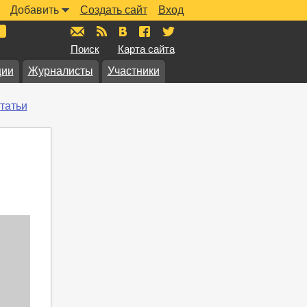
Добавить
Создать сайт
Вход
mail@muzkarta.ru
RSS
vk.com/muzkarta
fb.com/muzkarta
twitter.com/muzkarta
Поиск
Карта сайта
ции
Журналисты
Участники
татьи