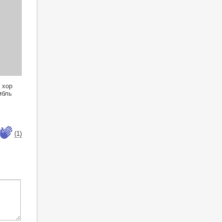
 хор
мбль
(1)