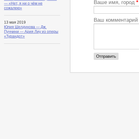
Ваше имя, город
*
— «Нет, я ни о чём не
сожалею»
Ваш комментари
13 мая 2019
Юлия Шелдунова — Дж.
Пуччини — Ария Лиу из оперы
«Турандот»