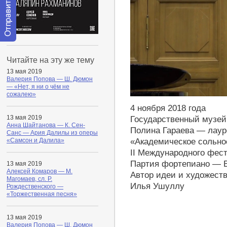
Отправить
сообщение
Читайте на эту же тему
модератору
13 мая 2019
Валерия Попова — Ш. Дюмон
— «Нет, я ни о чём не
сожалею»
http://youtu.be/-nOM_Dk9XaE
4 ноября 2018 года
13 мая 2019
Государственный музей
Анна Шайтанова — К. Сен-
Полина Гараева — лаур
Санс — Ария Далилы из оперы
«Академическое сольно
«Самсон и Далила»
II Международного фест
Партия фортепиано — 
13 мая 2019
Алексей Комаров — М.
Автор идеи и художест
Магомаев, сл. Р.
Илья Ушуллу
Рождественского —
«Торжественная песня»
13 мая 2019
Валерия Попова — Ш. Дюмон