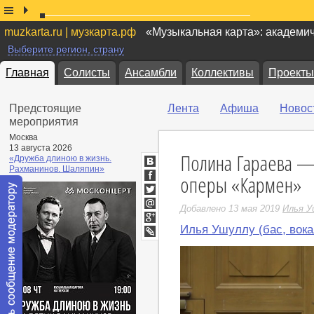
muzkarta.ru | музкарта.рф
«Музыкальная карта»: академи
Выберите регион, страну
Главная
Солисты
Ансамбли
Коллективы
Проекты
Предстоящие
Лента
Афиша
Новос
мероприятия
Москва
13 августа 2026
Полина Гараева —
«Дружба длиною в жизнь.
Рахманинов. Шаляпин»
ВКонтакте
оперы «Кармен»
Facebook
Twitter
Добавлено 13 мая 2019
Илья У
Мой
Мир
Илья Ушуллу (бас, вока
Google+
LiveJournal