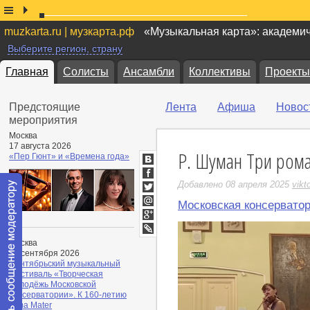
muzkarta.ru | музкарта.рф
«Музыкальная карта»: академи
Выберите регион, страну
Главная
Солисты
Ансамбли
Коллективы
Проекты
Предстоящие
Лента
Афиша
Новос
мероприятия
Москва
17 августа 2026
Р. Шуман Три ром
«Пер Гюнт» и «Времена года»
ВКонтакте
Facebook
Добавлено 08 апреля 2025
vikt
Twitter
Московская консервато
Мой
Мир
Google+
LiveJournal
Москва
28 сентября 2026
Сентябрьский музыкальный
фестиваль «Творческая
молодёжь Московской
консерватории». К 160-летию
Alma Mater