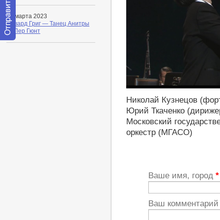
26 марта 2023
Эдвард Григ — Танец Анитры
— Пер Гюнт
Отправить
сообщение
модератору
https://youtu.be/brTTuwllujs
Николай Кузнецов (фор
Юрий Ткаченко (дириже
Московский государств
оркестр (МГАСО)
Ваше имя, город
*
Ваш комментари