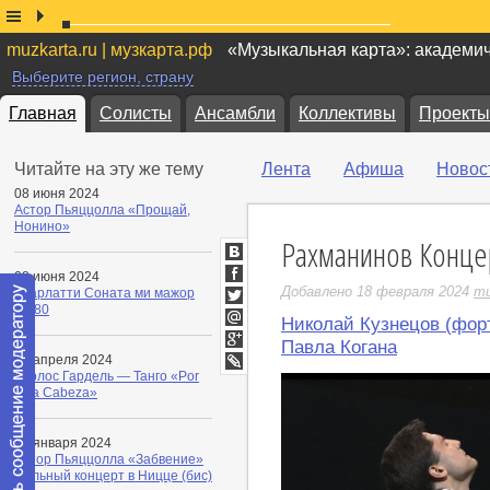
muzkarta.ru | музкарта.рф
«Музыкальная карта»: академи
Выберите регион, страну
Главная
Солисты
Ансамбли
Коллективы
Проекты
Читайте на эту же тему
Лента
Афиша
Новос
08 июня 2024
Астор Пьяццолла «Прощай,
Нонино»
Рахманинов Конце
ВКонтакте
08 июня 2024
Facebook
Добавлено 18 февраля 2024
mu
Скарлатти Соната ми мажор
K.380
Twitter
Николай Кузнецов (фор
Мой
Павла Когана
Мир
Google+
06 апреля 2024
Карлос Гардель — Танго «Por
LiveJournal
Una Cabeza»
05 января 2024
Астор Пьяццолла «Забвение»
Сольный концерт в Ницце (бис)