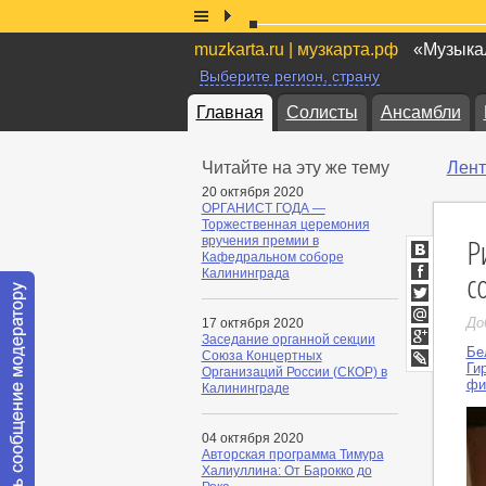
muzkarta.ru | музкарта.рф
«Музыкал
Выберите регион, страну
Главная
Солисты
Ансамбли
Читайте на эту же тему
Лент
20 октября 2020
ОРГАНИСТ ГОДА —
Торжественная церемония
Р
вручения премии в
Кафедральном соборе
ВКонтакт
с
Калининграда
Facebook
Twitter
До
17 октября 2020
Мой
Заседание органной секции
Мир
Бе
Google+
Союза Концертных
Ги
Организаций России (СКОР) в
LiveJournal
фи
Калининграде
04 октября 2020
Авторская программа Тимура
Халиуллина: От Барокко до