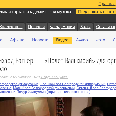
Правила
ьная карта»: академическая музыка
Поддержать проект
Коллективы
Проекты
Филармонии
Залы
Организа
а
Афиша
Новости
Видео
Аудио
Фото
С
ихард Вагнер — «Полёт Валькирий» для орг
е
оло
бавлено 05 октября 2020
Тимур Халиуллин
лгородская филармония
,
Большой зал Белгородской филармонии
,
Ната
рявенко
,
Малый зал Белгородской филармонии
,
Органный зал Белгородс
лармонии
,
Тимур Халиуллин (карильон, клавесин, орган)