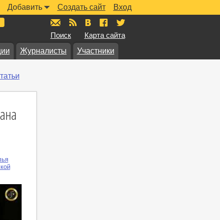
Добавить
Создать сайт
Вход
mail@muzkarta.ru
RSS
vk.com/muzkarta
fb.com/muzkarta
twitter.com/muzkarta
Поиск
Карта сайта
ции
Журналисты
Участники
татьи
ана
лья
кой