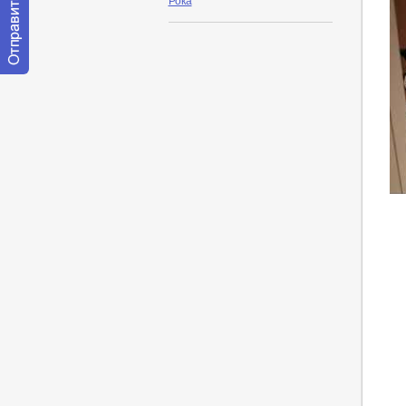
Рока
Отправить
сообщение
модератору
htt