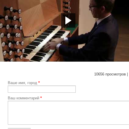
ps://youtu.be/nykdJ6xrXk4
10656 просмотров |
Ваше имя, город
*
Ваш комментарий
*