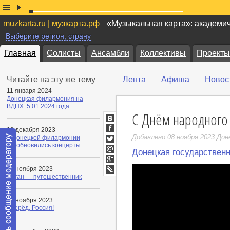
muzkarta.ru | музкарта.рф
«Музыкальная карта»: академи
Выберите регион, страну
Главная
Солисты
Ансамбли
Коллективы
Проекты
Читайте на эту же тему
Лента
Афиша
Новос
11 января 2024
Донецкая филармония на
ВДНХ. 5.01.2024 года
С Днём народного 
ВКонтакте
19 декабря 2023
Facebook
Добавлено 08 ноября 2023
Дон
В Донецкой филармонии
возобновились концерты
Twitter
Донецкая государствен
Мой
Мир
Google+
23 ноября 2023
Орган — путешественник
LiveJournal
08 ноября 2023
Вперёд, Россия!