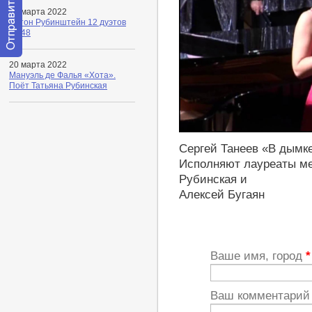
25 марта 2022
Антон Рубинштейн 12 дуэтов
ор 48
Отправить
20 марта 2022
сообщение
Мануэль де Фалья «Хота».
модератору
Поёт Татьяна Рубинская
https://youtu.be/Q6lQSIcjUgk
Сергей Танеев «В дымк
Исполняют лауреаты ме
Рубинская и
Алексей Бугаян
Ваше имя, город
*
Ваш комментари