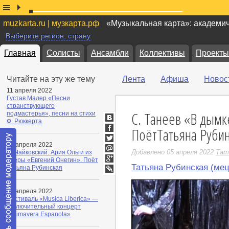
muzkarta.ru | музкарта.рф
«Музыкальная карта»: академи
Выберите регион, страну
Главная
Солисты
Ансамбли
Коллективы
Проекты
Читайте на эту же тему
Лента
Афиша
Новос
11 апреля 2022
Густав Малер «Песни
странствующего
С. Танеев «В дымк
подмастерья», песни на стихи
Ф. Рюккерта
ВКонтакте
ПоётТатьяна Руби
Facebook
07 апреля 2022
Twitter
Добавлено 05 апреля 2022
Тат
П. Чайковский. Ария Ольги из
Мой
оперы «Евгений Онегин». Поёт
Мир
Татьяна Рубинская (мец
Google+
Татьяна Рубинская
LiveJournal
07 апреля 2022
Фестиваль «Musica Liberica» —
заключительный концерт
«Primavera Espanola»