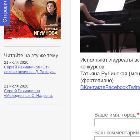
Отправить
сообщение
модератору
https://youtu.be/YRetSwRHu8o
Читайте на эту же тему
Исполняют лауреаты в
21 июля 2020
конкурсов
Сергей Рахманинов «Эти
летние ночи» сл. Д. Ратгауза
Татьяна Рубинская (ме
(фортепиано)
21 июля 2020
ВКонтакте
Facebook
Twitt
Сергей Рахманинов
«Мелодия» сл. С. Надсона.
Ваше имя, город
*
Ваш комментари