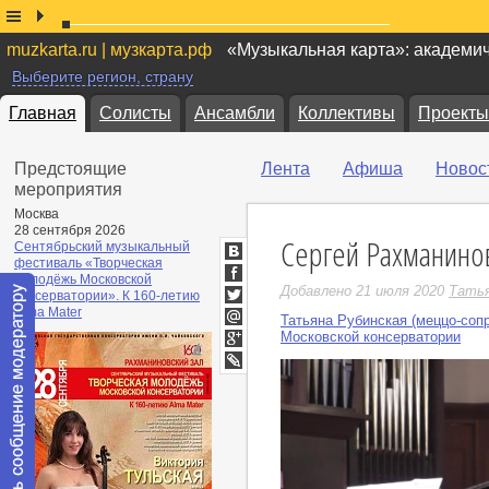
muzkarta.ru | музкарта.рф
«Музыкальная карта»: академи
Выберите регион, страну
Главная
Солисты
Ансамбли
Коллективы
Проекты
Предстоящие
Лента
Афиша
Новос
мероприятия
Москва
28 сентября 2026
Сергей Рахманинов 
Сентябрьский музыкальный
фестиваль «Творческая
ВКонтакте
молодёжь Московской
Facebook
Добавлено 21 июля 2020
Татья
консерватории». К 160-летию
Twitter
Alma Mater
Татьяна Рубинская (меццо-соп
Мой
Московской консерватории
Мир
Google+
LiveJournal