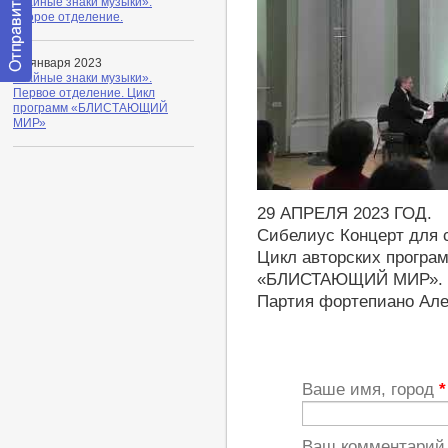
«Тайные знаки музыки».
Второе отделение.
27 января 2023
«Тайные знаки музыки».
Отправить
Первое отделение. Цикл
сообщение
программ «БЛИСТАЮЩИЙ
модератору
МИР»
https://youtu.be/a42WmEySCW
29 АПРЕЛЯ 2023 ГОД.
Сибелиус Концерт для с
Цикл авторских прогр
«БЛИСТАЮЩИЙ МИР».
Партия фортепиано Але
Ваше имя, город
*
Ваш комментари