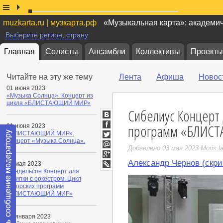
muzkarta.ru | музкарта.рф
«Музыкальная карта»: академи
Выберите регион, страну
Главная
Солисты
Ансамбли
Коллективы
Проекты
Читайте на эту же тему
Лента
Афиша
Новос
01 июня 2023
«Музыка Солнца». Концерт из
цикла «БЛИСТАЮЩИЙ МИР»
Сибелиус Концерт 
ВКонтакте
программ «БЛИС
01 июня 2023
Facebook
«БЛИСТАЮЩИЙ МИР».
Концерт «Музыка Солнца».
Twitter
Добавлено 03 мая 2023
Moris.la
Мой
Мир
Александр Чернов (скри
Google+
03 мая 2023
Мендельсон Концерт для
LiveJournal
скрипки с оркестром. Цикл
авторских программ
«БЛИСТАЮЩИЙ МИР»
27 января 2023