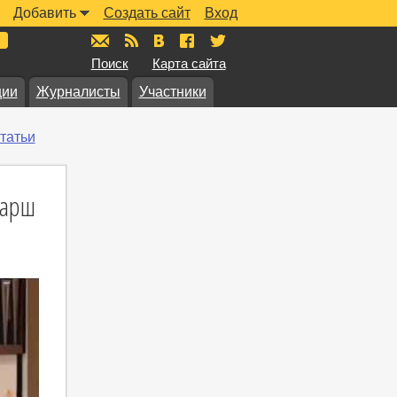
Добавить
Создать сайт
Вход
mail@muzkarta.ru
RSS
vk.com/muzkarta
fb.com/muzkarta
twitter.com/muzkarta
Поиск
Карта сайта
ции
Журналисты
Участники
татьи
марш