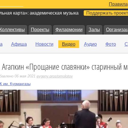
Правила
ьная карта»: академическая музыка
Поддержать проект
Коллективы
Проекты
Филармонии
Залы
Организа
а
Афиша
Новости
Видео
Аудио
Фото
С
. Агапкин «Прощание славянки» старинный 
е
бавлено 06 мая 2021
evgeny.prostomolotov
К им. Курмангазы