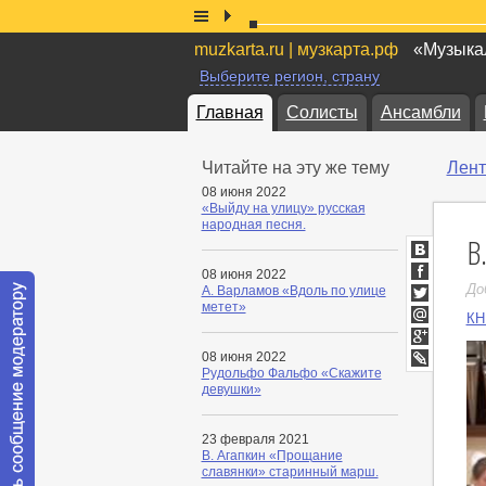
muzkarta.ru | музкарта.рф
«Музыкал
Выберите регион, страну
Главная
Солисты
Ансамбли
Читайте на эту же тему
Лент
08 июня 2022
«Выйду на улицу» русская
народная песня.
В
ВКонтакт
08 июня 2022
Facebook
До
А. Варламов «Вдоль по улице
метет»
Twitter
КН
Мой
Мир
Google+
08 июня 2022
Рудольфо Фальфо «Скажите
LiveJournal
девушки»
23 февраля 2021
В. Агапкин «Прощание
славянки» старинный марш.