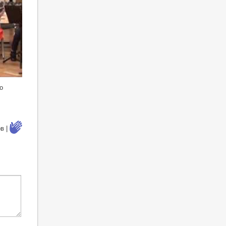
о
в |