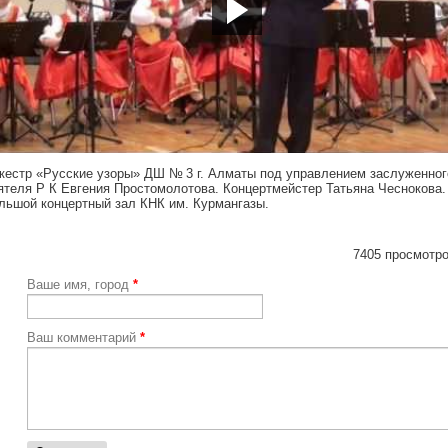
ps://youtu.be/_9Prr8tAMJg
кестр «Русские узоры» ДШ № 3 г. Алматы под управлением заслуженног
ятеля Р К Евгения Простомолотова. Концертмейстер Татьяна Чеснокова.
льшой концертный зал КНК им. Курмангазы.
7405 просмотро
Ваше имя, город
*
Ваш комментарий
*