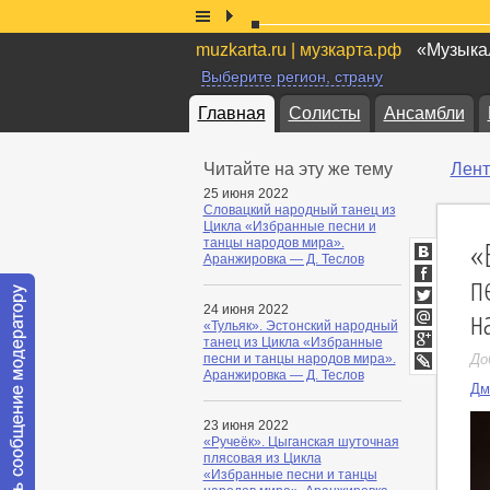
muzkarta.ru | музкарта.рф
«Музыкал
Выберите регион, страну
Главная
Солисты
Ансамбли
Читайте на эту же тему
Лент
25 июня 2022
Словацкий народный танец из
Цикла «Избранные песни и
«
танцы народов мира».
Аранжировка — Д. Теслов
ВКонтакт
п
Facebook
н
24 июня 2022
Twitter
«Тульяк». Эстонский народный
Мой
танец из Цикла «Избранные
Мир
Google+
песни и танцы народов мира».
До
Аранжировка — Д. Теслов
LiveJournal
Дм
23 июня 2022
«Ручеёк». Цыганская шуточная
плясовая из Цикла
«Избранные песни и танцы