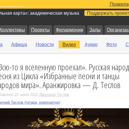
Правила
ьная карта»: академическая музыка
Поддержать проект
Коллективы
Проекты
Филармонии
Залы
Организа
а
Афиша
Новости
Видео
Аудио
Фото
С
Всю-то я вселенную проехал». Русская наро
е
есня из Цикла «Избранные песни и танцы
ародов мира». Аранжировка — Д. Теслов
бавлено 22 июня 2022
Дмитрий Теслов
итрий Теслов (гитара, композитор)