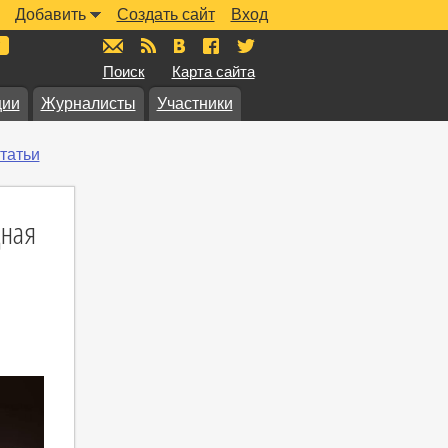
Добавить
Создать сайт
Вход
mail@muzkarta.ru
RSS
vk.com/muzkarta
fb.com/muzkarta
twitter.com/muzkarta
Поиск
Карта сайта
ции
Журналисты
Участники
татьи
дная