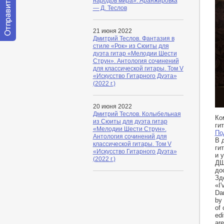
народов мира». Аранжировка
— Д. Теслов
21 июня 2022
Дмитрий Теслов. Фантазия в
Отправить
стиле «Рок» из Сюиты для
сообщение
дуэта гитар «Мелодии Шести
модератору
Струн». Антология сочинений
для классической гитары. Том V
«Искусство Гитарного Дуэта»
(2022 г.)
20 июня 2022
htt
Дмитрий Теслов. Колыбельная
Ко
из Сюиты для дуэта гитар
ги
«Мелодии Шести Струн».
Под
Антология сочинений для
В 
классической гитары. Том V
ги
«Искусство Гитарного Дуэта»
и 
(2022 г.)
ДШ
до
Зд
«I'
Dan
by 
of 
edi
are