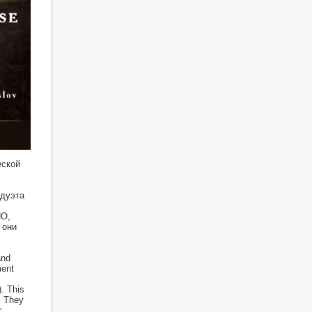
еской
 дуэта
ПО,
 они
and
ment
. This
. They
c