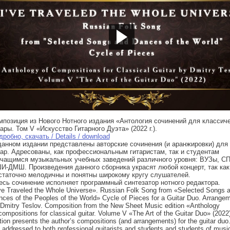
ps://youtu.be/15tagMetnig
мпозиция из Нового Нотного издания «Антология сочинений для классич
тары. Том V «Искусство Гитарного Дуэта» (2022 г.).
робно, скачать / Details / download
данном издании представлены авторские сочинения (и аранжировки) для
тар. Адресованы, как профессиональным гитаристам, так и студентам
учащимся музыкальных учебных заведений различного уровня: ВУЗы, С
И-ДМШ. Произведения данного сборника украсят любой концерт, так как
статочно мелодичны и понятны широкому кругу слушателей.
есь сочинение исполняет программный синтезатор нотного редактора.
ve Traveled the Whole Universe». Russian Folk Song from «Selected Songs 
ces of the Peoples of the World» Cycle of Pieces for a Guitar Duo. Arrange
Dmitry Teslov. Composition from the New Sheet Music edition «Anthology
compositions for classical guitar. Volume V «The Art of the Guitar Duo» (2022)
tion presents the author’s compositions (and arrangements) for the guitar duo
 addressed to both professional guitarists and students and students of musi