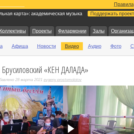
Правила
ьная карта»: академическая музыка
Поддержать проект
Коллективы
Проекты
Филармонии
Залы
Организа
а
Афиша
Новости
Видео
Аудио
Фото
С
. Брусиловский «КЕН ДАЛАДА»
е
бавлено 28 марта 2021
evgeny.prostomolotov