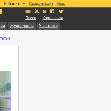
Добавить
Создать сайт
Вход
mail@muzkarta.ru
RSS
vk.com/muzkarta
fb.com/muzkarta
twitter.com/muzkarta
Поиск
Карта сайта
ции
Журналисты
Участники
татьи