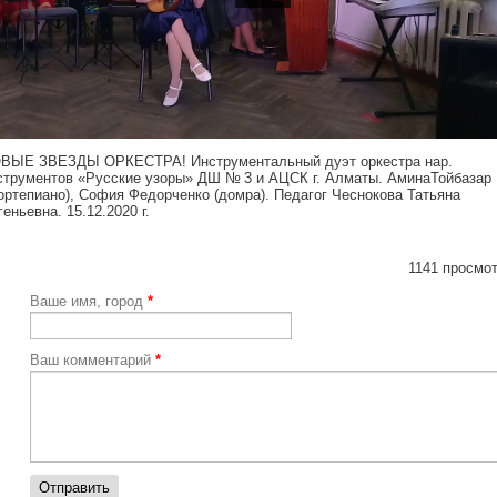
tps://youtu.be/0AMY_5qvajo
ВЫЕ ЗВЕЗДЫ ОРКЕСТРА! Инструментальный дуэт оркестра нар.
струментов «Русские узоры» ДШ № 3 и АЦСК г. Алматы. АминаТойбазар
ортепиано), София Федорченко (домра). Педагог Чеснокова Татьяна
еньевна. 15.12.2020 г.
1141 просмот
Ваше имя, город
*
Ваш комментарий
*