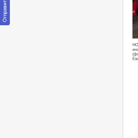
Отправить
сообщение
модератору
ht
НО
ин
(ф
Евг