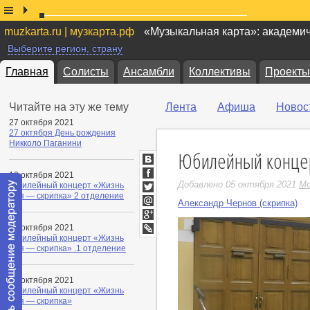
muzkarta.ru | музкарта.рф
«Музыкальная карта»: академи
Выберите регион, страну
Главная
Солисты
Ансамбли
Коллективы
Проекты
Читайте на эту же тему
Лента
Афиша
Новос
27 октября 2021
27 октября День рождения
Никколо Паганини
Юбилейный конце
ВКонтакте
10 октября 2021
Facebook
Добавлено 05 октября 2021
Mo
Юбилейный концерт «Жизнь
моя — скрипка» 2 отделение
Twitter
Александр Чернов (скрипка)
Мой
Мир
Google+
10 октября 2021
Юбилейный концерт «Жизнь
LiveJournal
моя — скрипка» .1 отделение
05 октября 2021
Юбилейный концерт «Жизнь
моя — скрипка»