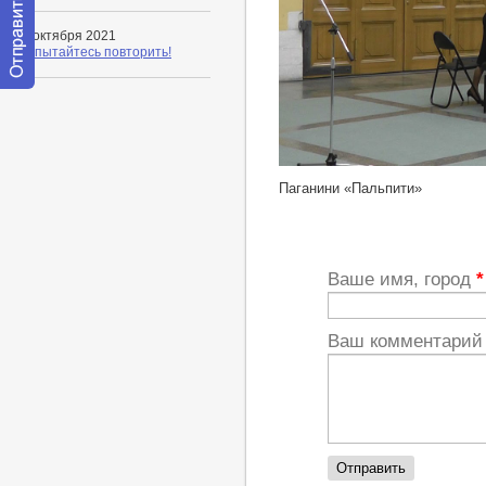
04 октября 2021
Не пытайтесь повторить!
Отправить
сообщение
модератору
https://youtu.be/zihgDhFwIqs
Паганини «Пальпити»
Ваше имя, город
*
Ваш комментари