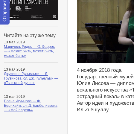
Отправить
сообщение
Читайте на эту же тему
модератору
13 мая 2019
Маричель Родес — О. Фаррес
— «Может быть, может быть,
может быть»
http://youtu.be/-XwkkRjTSbo
4 ноября 2018 года
13 мая 2019
Джузеппе Гульельми — Л.
Государственный музей
Грузинова, сл. Дж. Гульельми —
Юлия Лисова — диплом
«Ты в моей душе»
вокального искусства 
эстрадный вокал» в ка
13 мая 2019
Елена Игумнова — Ф.
Автор идеи и художест
Бернхайм, сл. Д. Барбеливьена
Илья Ушуллу
— «Мой парень»