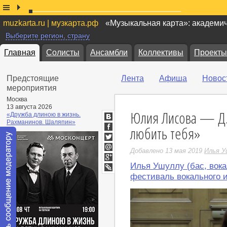
muzkarta.ru | музкарта.рф
«Музыкальная карта»: академи
Выберите регион, страну
Главная
Солисты
Ансамбли
Коллективы
Проекты
Предстоящие
Лента
Афиша
Новос
мероприятия
Москва
13 августа 2026
Юлия Лисова — Д.
«Дружба длиною в жизнь.
Рахманинов. Шаляпин»
ВКонтакте
любить тебя»
Facebook
Twitter
Добавлено 13 мая 2019
Илья У
Мой
Мир
Илья Ушуллу (бас, вока
Google+
LiveJournal
фестиваль вокального 