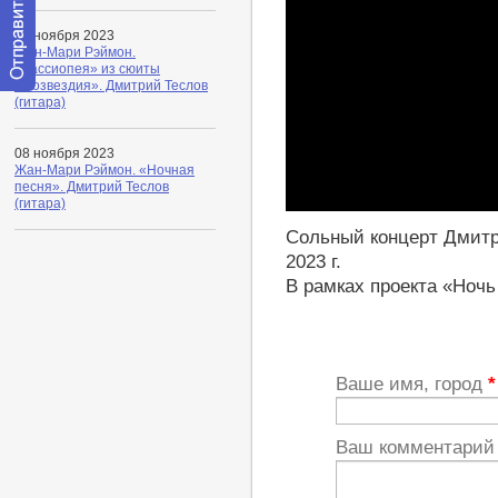
08 ноября 2023
Жан-Мари Рэймон.
«Кассиопея» из сюиты
«Созвездия». Дмитрий Теслов
Отправить
(гитара)
сообщение
модератору
08 ноября 2023
Жан-Мари Рэймон. «Ночная
песня». Дмитрий Теслов
(гитара)
Play
Сольный концерт Дмитр
2023 г.
В рамках проекта «Ночь
Ваше имя, город
*
Ваш комментари