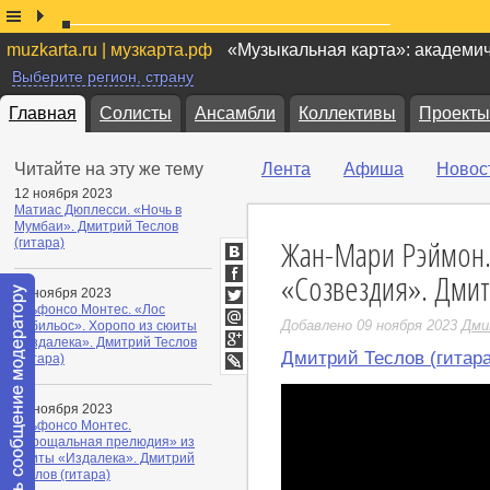
muzkarta.ru | музкарта.рф
«Музыкальная карта»: академи
Выберите регион, страну
Главная
Солисты
Ансамбли
Коллективы
Проекты
Читайте на эту же тему
Лента
Афиша
Новос
12 ноября 2023
Матиас Дюплесси. «Ночь в
Мумбаи». Дмитрий Теслов
Жан-Мари Рэймон.
(гитара)
ВКонтакте
«Созвездия». Дмит
Facebook
11 ноября 2023
Альфонсо Монтес. «Лос
Twitter
Добавлено 09 ноября 2023
Дми
Хабильос». Хоропо из сюиты
Мой
«Издалека». Дмитрий Теслов
Мир
Дмитрий Теслов (гитара
Google+
(гитара)
LiveJournal
10 ноября 2023
Альфонсо Монтес.
«Прощальная прелюдия» из
сюиты «Издалека». Дмитрий
Теслов (гитара)