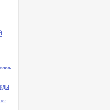
а
ировать
ажды
 зал