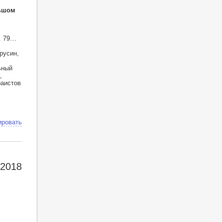
льшом
. 79…
русин,
ьный
,
раистов
ировать
 2018