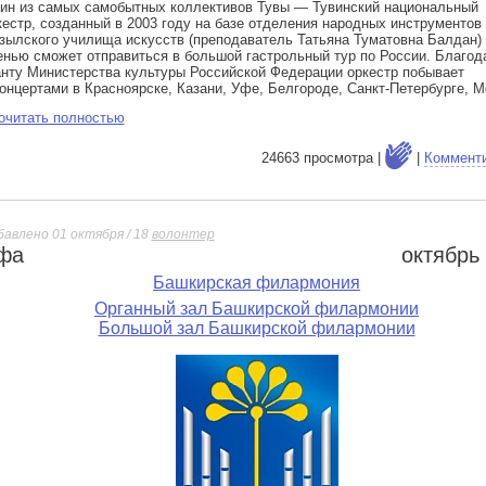
ин из самых самобытных коллективов Тувы — Тувинский национальный
кестр, созданный в 2003 году на базе отделения народных инструментов
зылского училища искусств (преподаватель Татьяна Туматовна Балдан)
енью сможет отправиться в большой гастрольный тур по России. Благод
анту Министерства культуры Российской Федерации оркестр побывает
концертами в Красноярске, Казани, Уфе, Белгороде, Санкт-Петербурге, М
очитать полностью
24663 просмотра |
|
Коммент
бавлено 01 октября / 18
волонтер
фа
октябрь
е
Башкирская филармония
Органный зал Башкирской филармонии
Большой зал Башкирской филармонии