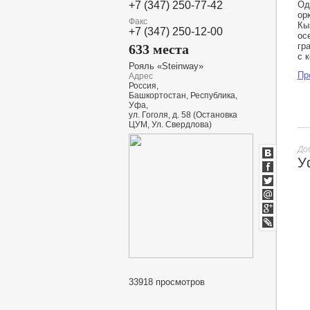
Од
+7 (347) 250-77-42
ор
Факс
Кы
+7 (347) 250-12-00
ос
гр
633 места
с 
Рояль «Steinway»
Пр
Адрес
Россия,
Башкортостан, Республика,
Уфа,
ул. Гоголя, д. 58 (Остановка
ЦУМ, Ул. Свердлова)
До
У
ВКонтакт
Facebook
Twitter
Мой
Мир
Google+
lj
33918 просмотров