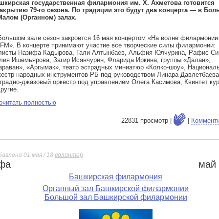
шкирская государственная филармония им. Х. Ахметова готовится
закрытию 79-го сезона. По традиции это будут два концерта — в Бо
Малом (Органном) залах.
Большом зале сезон закроется 16 мая концертом «На волне филармонии
 FM». В концерте принимают участие все творческие силы филармонии:
листы Назифа Кадырова, Гали Алтынбаев, Альфия Юлчурина, Рафис Си
лия Ишемьярова, Загир Исянчурин, Фларида Иркина, группы «Далан»,
араван», «Аргымак», театр эстрадных миниатюр «Колко-шоу», Национал
кестр народных инструментов РБ под руководством Линара Давлетбаева
традно-джазовый оркестр под управлением Олега Касимова, Квинтет ку
другие.
очитать полностью
22831 просмотр |
|
Коммент
бавлено 01 мая / 18
волонтер
фа
май
е
Башкирская филармония
Органный зал Башкирской филармонии
Большой зал Башкирской филармонии