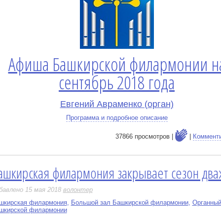
Афиша Башкирской филармонии н
сентябрь 2018 года
Евгений Авраменко (орган)
Программа и подробное описание
37866 просмотров |
|
Коммент
ашкирская филармония закрывает сезон дв
е
бавлено 15 мая 2018
волонтер
шкирская филармония
,
Большой зал Башкирской филармонии
,
Органный
шкирской филармонии