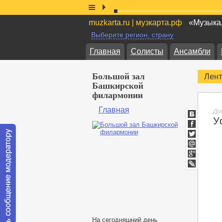
muzkarta.ru | музкарта.рф
«Музыкал
Выберите регион, страну
Главная
Солисты
Ансамбли
Большой зал
Лент
Башкирской
филармонии
Главная
До
У
ВКонтакт
Facebook
Twitter
Мой
Мир
Google+
lj
На сегодняшний день