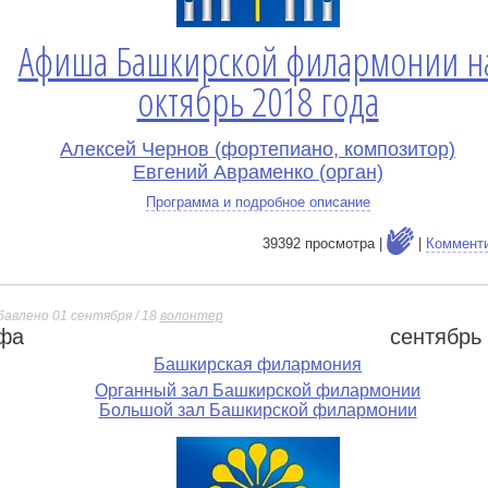
Афиша Башкирской филармонии н
октябрь 2018 года
Алексей Чернов (фортепиано, композитор)
Евгений Авраменко (орган)
Программа и подробное описание
39392 просмотра |
|
Коммент
бавлено 01 сентября / 18
волонтер
фа
сентябрь
е
Башкирская филармония
Органный зал Башкирской филармонии
Большой зал Башкирской филармонии