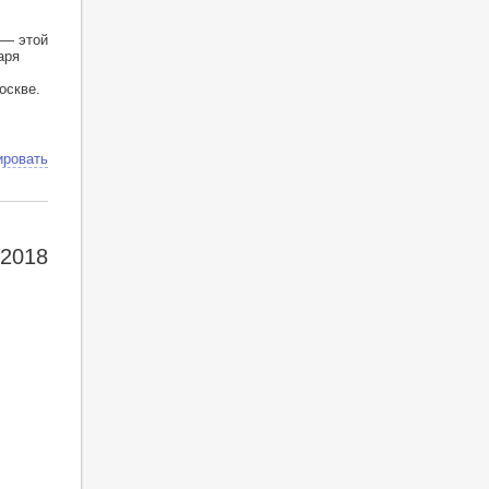
 — этой
аря
оскве.
ировать
 2018