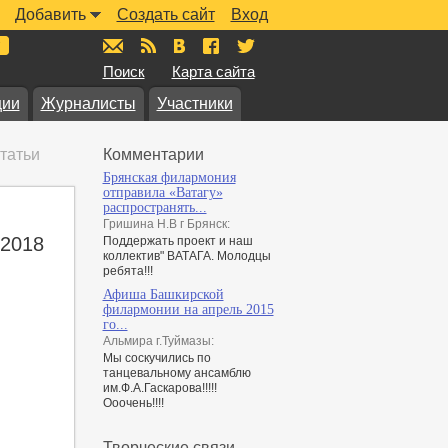
Добавить
Создать сайт
Вход
mail@muzkarta.ru
RSS
vk.com/muzkarta
fb.com/muzkarta
twitter.com/muzkarta
Поиск
Карта сайта
ции
Журналисты
Участники
татьи
Комментарии
Брянская филармония
отправила «Ватагу»
распространять...
Гришина Н.В г Брянск:
 2018
Поддержать проект и наш
коллектив" ВАТАГА. Молодцы
ребята!!!
Афиша Башкирской
филармонии на апрель 2015
го...
Альмира г.Туймазы:
Мы соскучились по
танцевальному ансамблю
им.Ф.А.Гаскарова!!!!!
Ооочень!!!!
Творческие связи