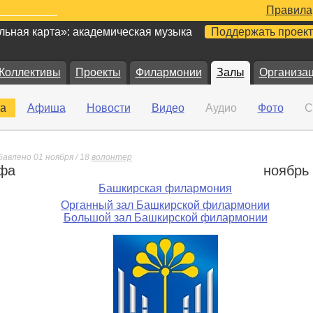
Правила
ьная карта»: академическая музыка
Поддержать проект
Коллективы
Проекты
Филармонии
Залы
Организа
а
Афиша
Новости
Видео
Аудио
Фото
С
бавлено 01 ноября / 18
волонтер
фа
ноябрь
е
Башкирская филармония
Органный зал Башкирской филармонии
Большой зал Башкирской филармонии