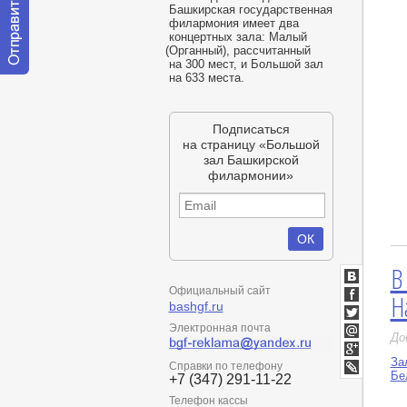
Башкирская государственная
филармония имеет два
концертных зала: Малый
(
Органный), рассчитанный
на 300 мест, и Большой зал
на 633 места.
Отправить
сообщение
модератору
Подписаться
на страницу «Большой
зал Башкирской
филармонии»
В
ВКонтакт
Официальный сайт
Н
bashgf.ru
Facebook
Twitter
Электронная почта
До
Мой
Мир
За
Google+
Справки по телефону
Бе
+7 (347) 291-11-22
LiveJournal
Телефон кассы