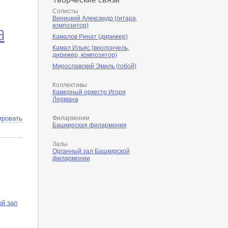
Солисты
Виницкий Александр (гитара,
а
композитор)
Камалов Ринат (дирижер)
Камал Ильяс (виолончель,
дирижер, композитор)
Мирославский Эмиль (гобой)
Коллективы
Камерный оркестр Игоря
Лермана
ировать
Филармонии
Башкирская филармония
Залы
Органный зал Башкирской
филармонии
й зал