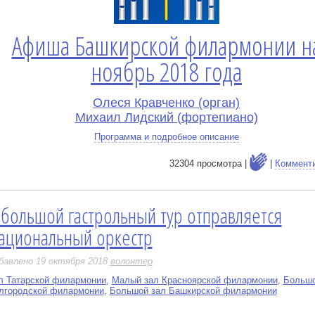
Афиша Башкирской филармонии н
ноябрь 2018 года
Олеся Кравченко (орган)
Михаил Лидский (фортепиано)
Программа и подробное описание
32304 просмотра |
|
Коммент
 большой гастрольный тур отправляется
е
ациональный оркестр
бавлено 19 октября 2018
волонтер
л Татарской филармонии
,
Малый зал Красноярской филармонии
,
Большо
лгородской филармонии
,
Большой зал Башкирской филармонии