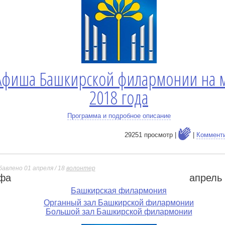
Афиша Башкирской филармонии на 
2018 года
Программа и подробное описание
29251 просмотр |
|
Коммент
бавлено 01 апреля / 18
волонтер
фа
апрель
е
Башкирская филармония
Органный зал Башкирской филармонии
Большой зал Башкирской филармонии