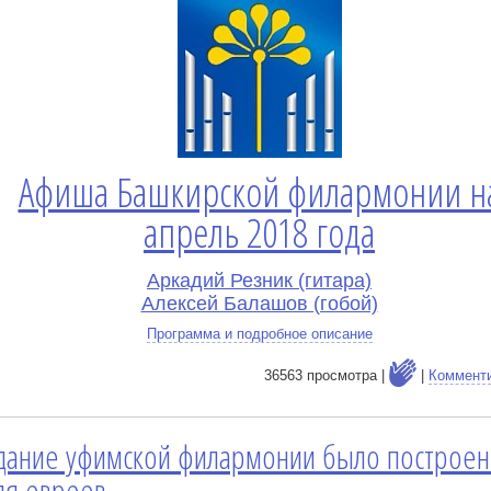
Афиша Башкирской филармонии н
апрель 2018 года
Аркадий Резник (гитара)
Алексей Балашов (гобой)
Программа и подробное описание
36563 просмотра |
|
Коммент
дание уфимской филармонии было построен
е
ля евреев