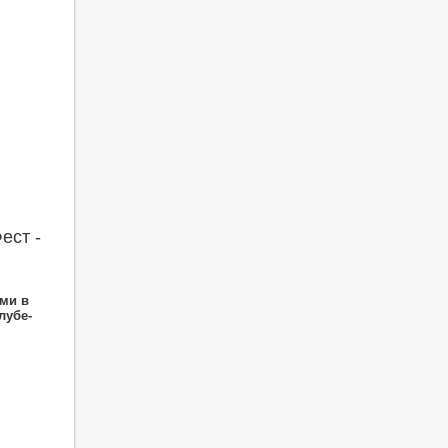
ест -
ми в
лубе-