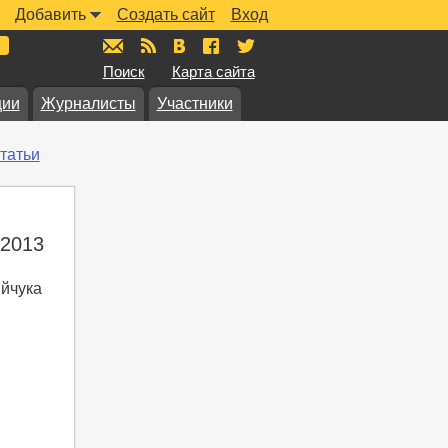
Добавить
Создать сайт
Вход
mail@muzkarta.ru
RSS
vk.com/muzkarta
fb.com/muzkarta
twitter.com/muzkarta
Поиск
Карта сайта
ции
Журналисты
Участники
татьи
 2013
ийчука