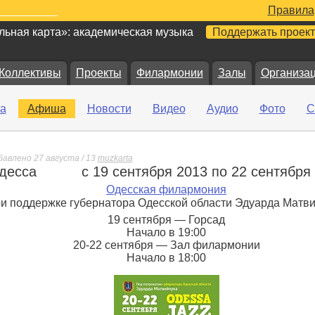
Правила
ьная карта»: академическая музыка
Поддержать проект
Коллективы
Проекты
Филармонии
Залы
Организа
а
Афиша
Новости
Видео
Аудио
Фото
С
бавлено 27 августа / 13
muzkarta
десса
с 19 сентября 2013 по 22 сентября
е
Одесская филармония
и поддержке губернатора Одесской области Эдуарда Матв
19 сентября — Горсад
Начало в 19:00
20-22 сентября — Зал филармонии
Начало в 18:00