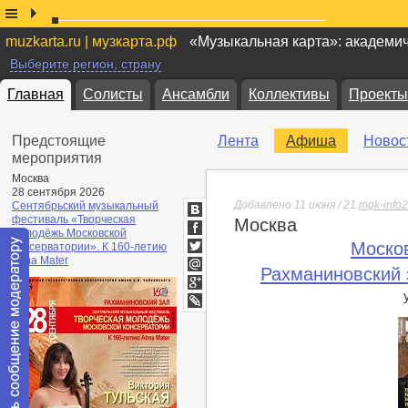
muzkarta.ru | музкарта.рф
«Музыкальная карта»: академи
Выберите регион, страну
Главная
Солисты
Ансамбли
Коллективы
Проекты
Предстоящие
Лента
Афиша
Новос
мероприятия
Москва
28 сентября 2026
Добавлено 11 июня / 21
mgk-info2
Сентябрьский музыкальный
фестиваль «Творческая
Москва
ВКонтакте
молодёжь Московской
Facebook
Моско
консерватории». К 160-летию
Twitter
Alma Mater
Рахманиновский 
Мой
Мир
Google+
lj