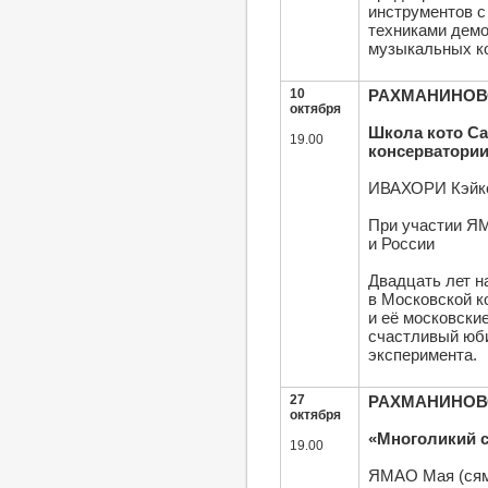
инструментов с
техниками демо
музыкальных ко
10
РАХМАНИНОВСК
октября
Школа кото Са
19.00
консерватори
ИВАХОРИ Кэйко 
При участии Я
и России
Двадцать лет н
в Московской к
и её московски
счастливый юби
эксперимента.
27
РАХМАНИНОВСК
октября
«Многоликий 
19.00
ЯМАО Мая (сям