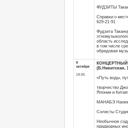
ФУДЗИТЫ Така
Справки о мест
629-21-91
Фудзита Такано
этномузыкологи
область исслед
в том числе ср
обрядовая музы
9
КОНЦЕРТНЫЙ 
октября
(Б.Никитская, 
19.00.
«Путь воды, пу
творчество Джо
Японии и Китая
МАНАБЭ Наоюки
Солисты Студи
Необычное содр
придворных инс