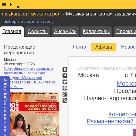
muzkarta.ru | музкарта.рф
«Музыкальная карта»: академи
Выберите регион, страну
Главная
Солисты
Ансамбли
Коллективы
Проекты
Предстоящие
Лента
Афиша
Новос
мероприятия
Москва
28 сентября 2026
Добавлено 07 сентября / 13
muzk
Сентябрьский музыкальный
фестиваль «Творческая
Москва
с 7
ВКонтакте
молодёжь Московской
Facebook
консерватории». К 160-летию
Моско
Twitter
Alma Mater
Посоль
Мой
Научно-творчески
Мир
Google+
lj
Концертн
Рахманиновский 